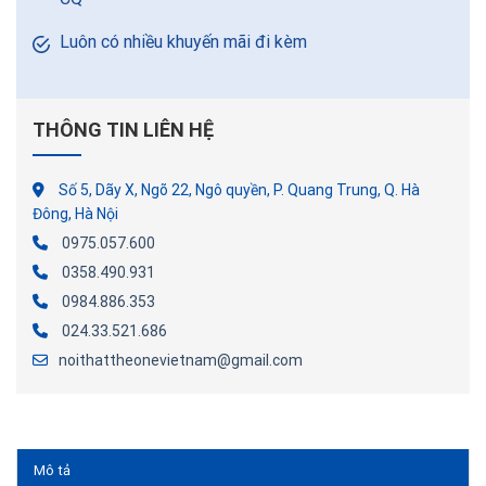
Luôn có nhiều khuyến mãi đi kèm
THÔNG TIN LIÊN HỆ
Số 5, Dãy X, Ngõ 22, Ngô quyền, P. Quang Trung, Q. Hà
Đông, Hà Nội
0975.057.600
0358.490.931
0984.886.353
024.33.521.686
noithattheonevietnam@gmail.com
Mô tả