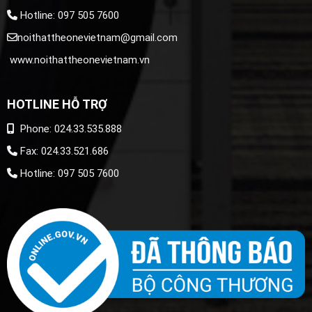
Hotline: 097 505 7600
noithattheonevietnam@gmail.com
www.noithattheonevietnam.vn
HOTLINE HỖ TRỢ
Phone: 024.33.535.888
Fax: 024.33.521.686
Hotline: 097 505 7600