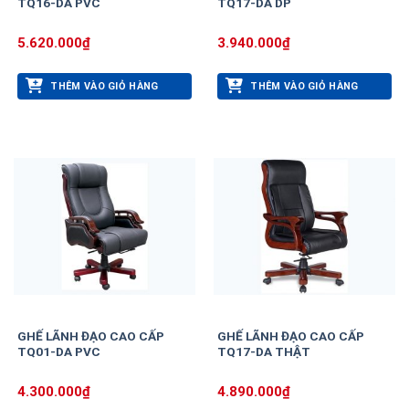
TQ16-DA PVC
TQ17-DA DP
5.620.000
₫
3.940.000
₫
THÊM VÀO GIỎ HÀNG
THÊM VÀO GIỎ HÀNG
GHẾ LÃNH ĐẠO CAO CẤP
GHẾ LÃNH ĐẠO CAO CẤP
TQ01-DA PVC
TQ17-DA THẬT
4.300.000
₫
4.890.000
₫