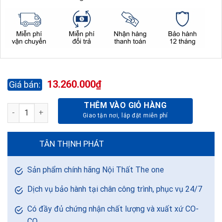
13.260.000
₫
THÊM VÀO GIỎ HÀNG
GHẾ LÃNH ĐẠO CAO CẤP TQ23-DA ĐEN số lượng
TÂN THỊNH PHÁT
Sản phẩm chính hãng Nội Thất The one
Dịch vụ bảo hành tại chân công trình, phục vụ 24/7
Có đầy đủ chứng nhận chất lượng và xuất xứ CO-
CQ