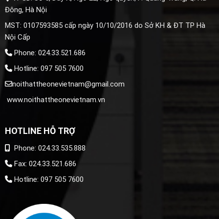
Đông, Hà Nội
MST: 0107593585 cấp ngày 10/10/2016 do Sở KH & ĐT TP Hà
Nội Cấp
Phone: 024.33.521.686
Hotline: 097 505 7600
noithattheonevietnam@gmail.com
www.noithattheonevietnam.vn
HOTLINE HỖ TRỢ
Phone: 024.33.535.888
Fax: 024.33.521.686
Hotline: 097 505 7600