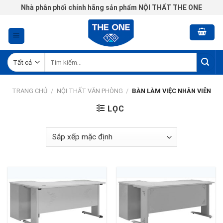
Chuyển
Nhà phân phối chính hãng sản phẩm NỘI THẤT THE ONE
đến
nội
dung
Tìm
kiếm:
TRANG CHỦ
/
NỘI THẤT VĂN PHÒNG
/
BÀN LÀM VIỆC NHÂN VIÊN
LỌC