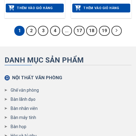
THÊM VÀO GIỎ HÀNG
THÊM VÀO GIỎ HÀNG
1
2
3
4
…
17
18
19
DANH MỤC SẢN PHẨM
NỘI THẤT VĂN PHÒNG
Ghế văn phòng
Bàn lãnh đạo
Bàn nhân viên
Bàn máy tính
Bàn họp
Hộc và tủ phụ