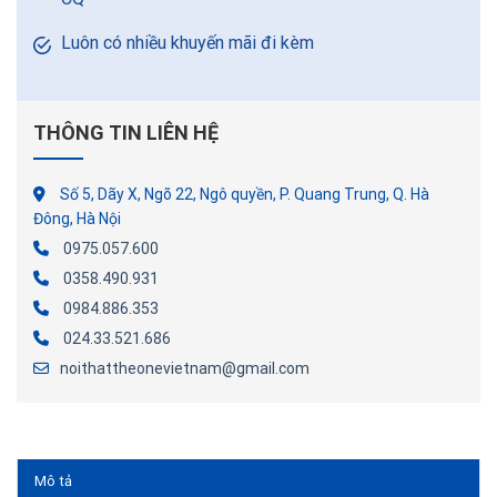
Luôn có nhiều khuyến mãi đi kèm
THÔNG TIN LIÊN HỆ
Số 5, Dãy X, Ngõ 22, Ngô quyền, P. Quang Trung, Q. Hà
Đông, Hà Nội
0975.057.600
0358.490.931
0984.886.353
024.33.521.686
noithattheonevietnam@gmail.com
Mô tả