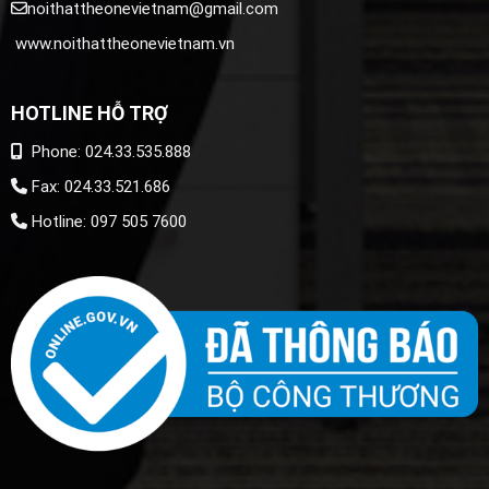
noithattheonevietnam@gmail.com
www.noithattheonevietnam.vn
HOTLINE HỖ TRỢ
Phone: 024.33.535.888
Fax: 024.33.521.686
Hotline: 097 505 7600