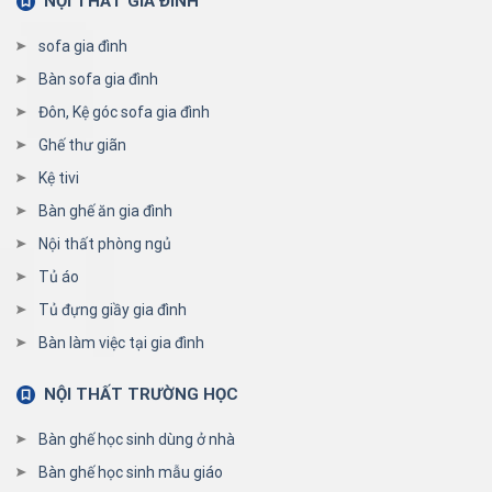
NỘI THẤT GIA ĐÌNH
sofa gia đình
Bàn sofa gia đình
Đôn, Kệ góc sofa gia đình
Ghế thư giãn
Kệ tivi
Bàn ghế ăn gia đình
Nội thất phòng ngủ
Tủ áo
Tủ đựng giầy gia đình
Bàn làm việc tại gia đình
NỘI THẤT TRƯỜNG HỌC
Bàn ghế học sinh dùng ở nhà
Bàn ghế học sinh mẫu giáo