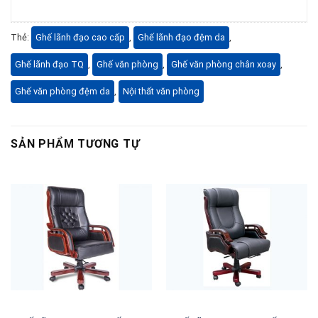
Thẻ:
Ghế lãnh đạo cao cấp
,
Ghế lãnh đạo đệm da
,
Ghế lãnh đạo TQ
,
Ghế văn phòng
,
Ghế văn phòng chân xoay
,
Ghế văn phòng đệm da
,
Nội thất văn phòng
SẢN PHẨM TƯƠNG TỰ