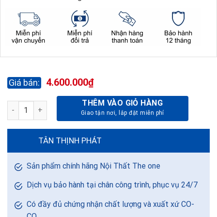
4.600.000
₫
THÊM VÀO GIỎ HÀNG
GHẾ LÃNH ĐẠO CAO CẤP TQ15-DA PVC số lượng
TÂN THỊNH PHÁT
Sản phẩm chính hãng Nội Thất The one
Dịch vụ bảo hành tại chân công trình, phục vụ 24/7
Có đầy đủ chứng nhận chất lượng và xuất xứ CO-
CQ