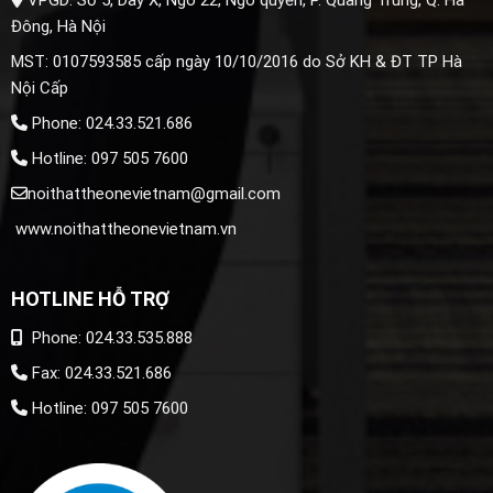
VPGD: Số 5, Dãy X, Ngõ 22, Ngô quyền, P. Quang Trung, Q. Hà
Đông, Hà Nội
MST: 0107593585 cấp ngày 10/10/2016 do Sở KH & ĐT TP Hà
Nội Cấp
Phone: 024.33.521.686
Hotline: 097 505 7600
noithattheonevietnam@gmail.com
www.noithattheonevietnam.vn
HOTLINE HỖ TRỢ
Phone: 024.33.535.888
Fax: 024.33.521.686
Hotline: 097 505 7600