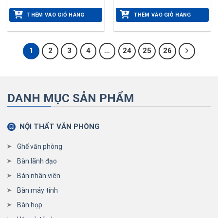
THÊM VÀO GIỎ HÀNG
THÊM VÀO GIỎ HÀNG
1
2
3
4
…
24
25
26
DANH MỤC SẢN PHẨM
NỘI THẤT VĂN PHÒNG
Ghế văn phòng
Bàn lãnh đạo
Bàn nhân viên
Bàn máy tính
Bàn họp