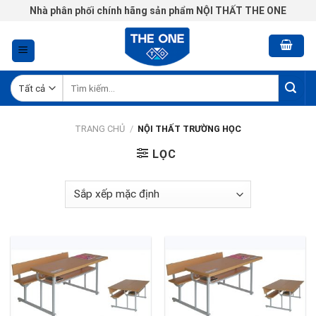
Chuyển
Nhà phân phối chính hãng sản phẩm NỘI THẤT THE ONE
đến
nội
dung
Tìm
kiếm:
TRANG CHỦ
/
NỘI THẤT TRƯỜNG HỌC
LỌC