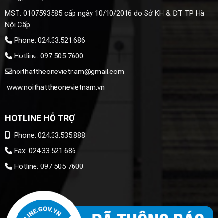
MST: 0107593585 cấp ngày 10/10/2016 do Sở KH & ĐT TP Hà
Nội Cấp
Phone: 024.33.521.686
Hotline: 097 505 7600
noithattheonevietnam@gmail.com
www.noithattheonevietnam.vn
HOTLINE HỖ TRỢ
Phone: 024.33.535.888
Fax: 024.33.521.686
Hotline: 097 505 7600