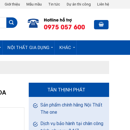
Giới thiệu
Mẫu mầu
Tin tức
Dự án thi công
Liên hệ
Hotline hỗ trợ
0975 057 600
NỘI THẤT GIA DỤNG
KHÁC
TÂN THỊNH PHÁT
DA
Sản phẩm chính hãng Nội Thất
The one
Dịch vụ bảo hành tại chân công