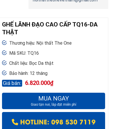
noithattheonevietnam@gmail.com
GHẾ LÃNH ĐẠO CAO CẤP TQ16-DA
THẬT
Thương hiệu: Nội thất The One
Mã SKU: TQ16
Chất liệu: Bọc Da thật
Bảo hành: 12 tháng
6.820.000
₫
MUA NGAY
Giao tận nơi, lắp đặt miễn phí
HOTLINE: 098 530 7119