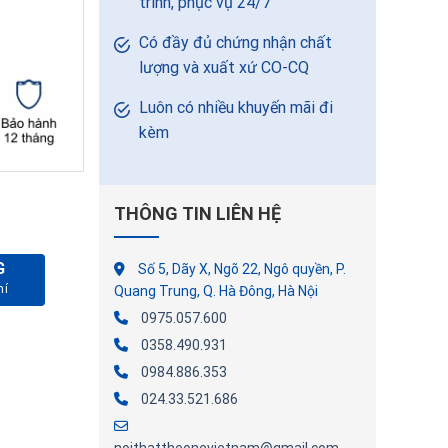
trình, phục vụ 24/7
Có đầy đủ chứng nhận chất
lượng và xuất xứ CO-CQ
Luôn có nhiều khuyến mãi đi
kèm
THÔNG TIN LIÊN HỆ
G
Số 5, Dãy X, Ngõ 22, Ngô quyền, P.
lượng
Quang Trung, Q. Hà Đông, Hà Nội
0975.057.600
0358.490.931
0984.886.353
024.33.521.686