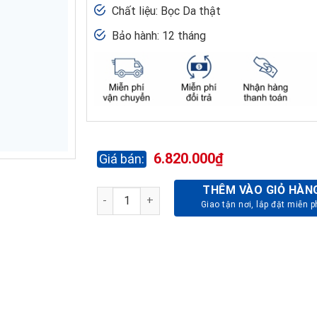
Chất liệu: Bọc Da thật
Bảo hành: 12 tháng
6.820.000
₫
THÊM VÀO GIỎ HÀN
GHẾ LÃNH ĐẠO CAO CẤP TQ16-DA THẬT số 