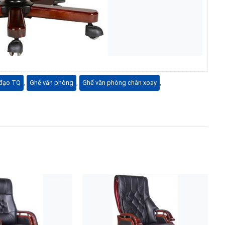
 đạo TQ
,
Ghế văn phòng
,
Ghế văn phòng chân xoay
,