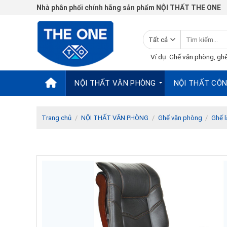
Chuyển
Nhà phân phối chính hãng sản phẩm NỘI THẤT THE ONE
đến
nội
Tìm
dung
kiếm:
Ví dụ: Ghế văn phòng, ghế
NỘI THẤT VĂN PHÒNG
NỘI THẤT CÔN
Trang chủ
/
NỘI THẤT VĂN PHÒNG
/
Ghế văn phòng
/
Ghế 