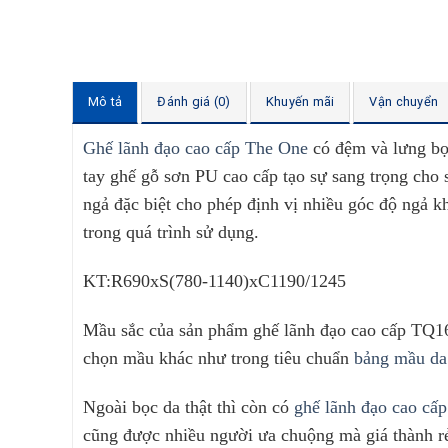
Mô tả
Đánh giá (0)
Khuyến mãi
Vận chuyển
Ghế lãnh đạo cao cấp The One
có đệm và lưng bọc
tay ghế gỗ sơn PU cao cấp tạo sự sang trọng cho
ngả đặc biệt cho phép định vị nhiều góc độ ngả k
trong quá trình sử dụng.
KT:R690xS(780-1140)xC1190/1245
Mầu sắc của sản phẩm ghế lãnh đạo cao cấp TQ16 
chọn mầu khác như trong tiêu chuẩn
bảng mầu da 
Ngoài bọc da thật thì còn có
ghế lãnh đạo cao cấ
cũng được nhiều người ưa chuộng mà giá thành rẻ