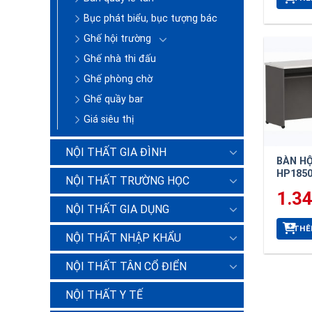
Bục phát biểu, bục tượng bác
Ghế hội trường
Ghế nhà thi đấu
Ghế phòng chờ
Ghế quầy bar
Giá siêu thị
NỘI THẤT GIA ĐÌNH
BÀN H
HP185
NỘI THẤT TRƯỜNG HỌC
1.3
NỘI THẤT GIA DỤNG
THÊ
NỘI THẤT NHẬP KHẨU
NỘI THẤT TÂN CỔ ĐIỂN
NỘI THẤT Y TẾ