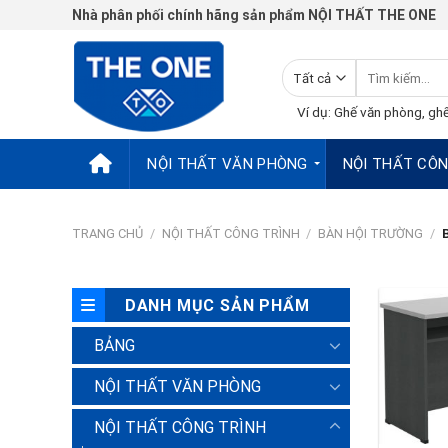
Chuyển
Nhà phân phối chính hãng sản phẩm NỘI THẤT THE ONE
đến
nội
Tìm
dung
kiếm:
Ví dụ: Ghế văn phòng, ghế
NỘI THẤT VĂN PHÒNG
NỘI THẤT CÔN
TRANG CHỦ
/
NỘI THẤT CÔNG TRÌNH
/
BÀN HỘI TRƯỜNG
/
B
DANH MỤC SẢN PHẨM
BẢNG
NỘI THẤT VĂN PHÒNG
NỘI THẤT CÔNG TRÌNH