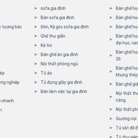
sofa gia đình
Bàn ghế họ
Bàn sofa gia đình
Bàn ghế họ
c tượng bác
Đôn, Kệ góc sofa gia đình
Bàn ghế học
Ghế thư giãn
Bàn ghế họ
đại học, ca
Kệ tivi
Bàn ghế họ
Bàn ghế ăn gia đình
26
Nội thất phòng ngủ
Bàn ghế học
hép
Tủ áo
khung thép
ông nghiệp
Tủ đựng giầy gia đình
Bàn ghế giá
Bàn làm việc tại gia đình
Nội thất th
năng
n nhanh
Nội thất ph
n
Giường nội 
Tủ sắt để đ
Tủ thư việ