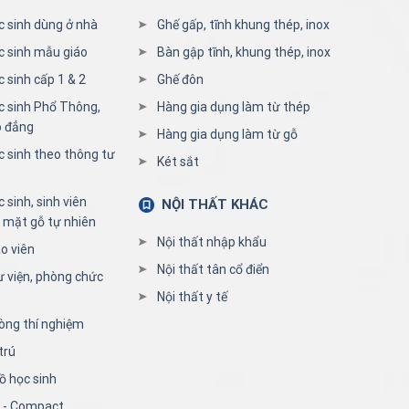
c sinh dùng ở nhà
Ghế gấp, tĩnh khung thép, inox
c sinh mẫu giáo
Bàn gập tĩnh, khung thép, inox
 sinh cấp 1 & 2
Ghế đôn
c sinh Phổ Thông,
Hàng gia dụng làm từ thép
o đẳng
Hàng gia dụng làm từ gỗ
c sinh theo thông tư
Két sắt
 sinh, sinh viên
NỘI THẤT KHÁC
 mặt gỗ tự nhiên
Nội thất nhập khẩu
o viên
Nội thất tân cổ điển
ư viện, phòng chức
Nội thất y tế
òng thí nghiệm
trú
ồ học sinh
n - Compact