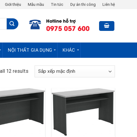
Giới thiệu
Mẫu mầu
Tin tức
Dự án thi công
Liên hệ
Hotline hỗ trợ
0975 057 600
NỘI THẤT GIA DỤNG
KHÁC
ll 12 results