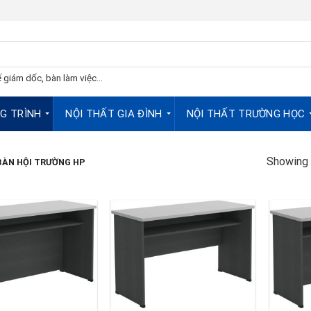
 giám dốc, bàn làm việc...
G TRÌNH
NỘI THẤT GIA ĐÌNH
NỘI THẤT TRƯỜNG HỌC
Showing a
ÀN HỘI TRƯỜNG HP