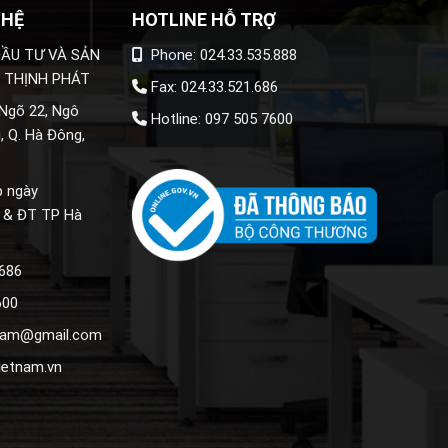
 HỆ
HOTLINE HỖ TRỢ
ẦU TƯ VÀ SẢN
Phone: 024.33.535.888
 THỊNH PHÁT
Fax: 024.33.521.686
 Ngõ 22, Ngô
Hotline: 097 505 7600
, Q. Hà Đông,
p ngày
 & ĐT TP Hà
.686
600
tnam@gmail.com
ietnam.vn