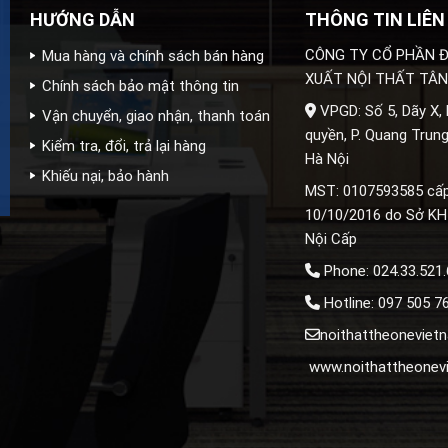
HƯỚNG DẪN
THÔNG TIN LIÊN
CÔNG TY CỔ PHẦN Đ
Mua hàng và chính sách bán hàng
XUẤT NỘI THẤT TÂN
Chính sách bảo mật thông tin
VPGD: Số 5, Dãy X,
Vận chuyển, giao nhận, thanh toán
quyền, P. Quang Trung
Kiểm tra, đổi, trả lại hàng
Hà Nội
Khiếu nại, bảo hành
MST: 0107593585 cấ
10/10/2016 do Sở KH
Nội Cấp
Phone: 024.33.521
Hotline: 097 505 7
noithattheonevie
www.noithattheonev