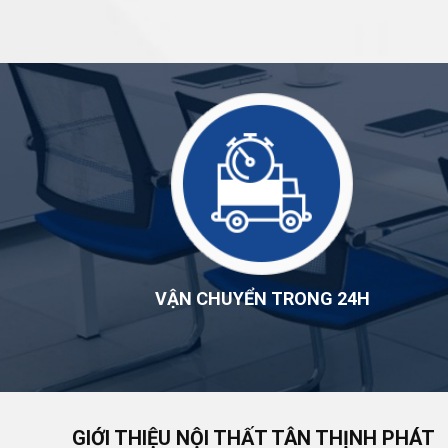
VẬN CHUYỂN TRONG 24H
GIỚI THIỆU NỘI THẤT TÂN THỊNH PHÁT