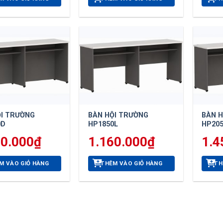
ỘI TRƯỜNG
BÀN HỘI TRƯỜNG
BÀN 
0D
HP1850L
HP20
40.000
₫
1.160.000
₫
1.4
M VÀO GIỎ HÀNG
THÊM VÀO GIỎ HÀNG
TH