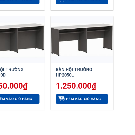
HỘI TRƯỜNG
BÀN HỘI TRƯỜNG
50D
HP2050L
50.000
₫
1.250.000
₫
ÊM VÀO GIỎ HÀNG
THÊM VÀO GIỎ HÀNG