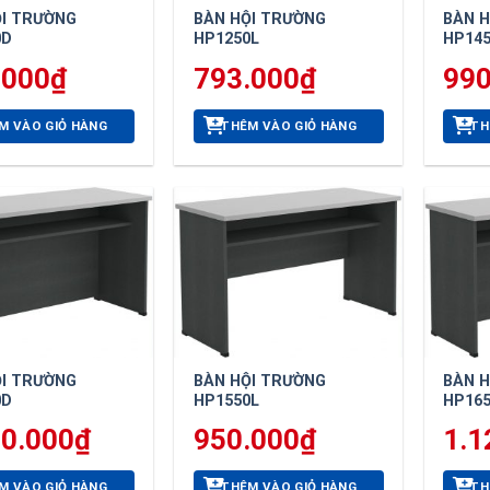
ỘI TRƯỜNG
BÀN HỘI TRƯỜNG
BÀN 
0D
HP1250L
HP14
.000
₫
793.000
₫
990
M VÀO GIỎ HÀNG
THÊM VÀO GIỎ HÀNG
TH
ỘI TRƯỜNG
BÀN HỘI TRƯỜNG
BÀN 
0D
HP1550L
HP16
60.000
₫
950.000
₫
1.1
M VÀO GIỎ HÀNG
THÊM VÀO GIỎ HÀNG
TH