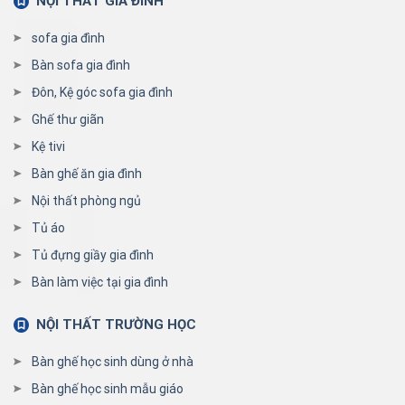
NỘI THẤT GIA ĐÌNH
sofa gia đình
Bàn sofa gia đình
Đôn, Kệ góc sofa gia đình
Ghế thư giãn
Kệ tivi
Bàn ghế ăn gia đình
Nội thất phòng ngủ
Tủ áo
Tủ đựng giầy gia đình
Bàn làm việc tại gia đình
NỘI THẤT TRƯỜNG HỌC
Bàn ghế học sinh dùng ở nhà
Bàn ghế học sinh mẫu giáo