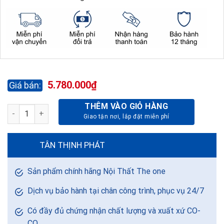
5.780.000
₫
THÊM VÀO GIỎ HÀNG
GHẾ LÃNH ĐẠO CAO CẤP TQ15-DA THẬT số lượng
TÂN THỊNH PHÁT
Sản phẩm chính hãng Nội Thất The one
Dịch vụ bảo hành tại chân công trình, phục vụ 24/7
Có đầy đủ chứng nhận chất lượng và xuất xứ CO-
CQ