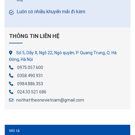
Luôn có nhiều khuyến mãi đi kèm
THÔNG TIN LIÊN HỆ
Số 5, Dãy X, Ngõ 22, Ngô quyền, P. Quang Trung, Q. Hà
Đông, Hà Nội
0975.057.600
0358.490.931
0984.886.353
024.33.521.686
noithattheonevietnam@gmail.com
Mô tả