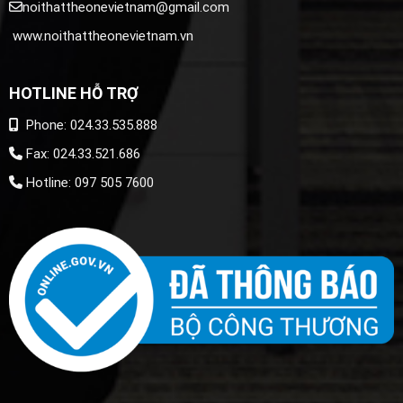
noithattheonevietnam@gmail.com
www.noithattheonevietnam.vn
HOTLINE HỖ TRỢ
Phone: 024.33.535.888
Fax: 024.33.521.686
Hotline: 097 505 7600