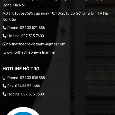
Đông, Hà Nội
MST: 0107593585 cấp ngày 10/10/2016 do Sở KH & ĐT TP Hà
Nội Cấp
Phone: 024.33.521.686
Hotline: 097 505 7600
noithattheonevietnam@gmail.com
www.noithattheonevietnam.vn
HOTLINE HỖ TRỢ
Phone: 024.33.535.888
Fax: 024.33.521.686
Hotline: 097 505 7600