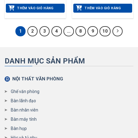
THÊM VÀO GIỎ HÀNG
THÊM VÀO GIỎ HÀNG
1
2
3
4
…
8
9
10
DANH MỤC SẢN PHẨM
NỘI THẤT VĂN PHÒNG
Ghế văn phòng
Bàn lãnh đạo
Bàn nhân viên
Bàn máy tính
Bàn họp
Hộc và tủ phụ