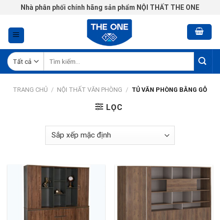
Chuyển
Nhà phân phối chính hãng sản phẩm NỘI THẤT THE ONE
đến
nội
dung
Tìm
kiếm:
TRANG CHỦ
/
NỘI THẤT VĂN PHÒNG
/
TỦ VĂN PHÒNG BẰNG GỖ
LỌC