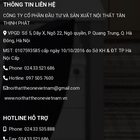
THÔNG TIN LIÊN HỆ
CÔNG TY CỔ PHẦN ĐẦU TƯ VÀ SẢN XUẤT NỘI THẤT TÂN
THỊNH PHÁT
VPGD: Số 5, Dãy X, Ngõ 22, Ngô quyền, P. Quang Trung, Q. Hà
Đông, Hà Nội
MST: 0107593585 cấp ngày 10/10/2016 do Sở KH & ĐT TP Hà
Nội Cấp
Phone: 024.33.521.686
Hotline: 097 505 7600
noithattheonevietnam@gmail.com
www.noithattheonevietnam.vn
HOTLINE HỖ TRỢ
Phone: 024.33.535.888
Fax: 024.33.521.686