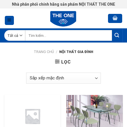
Chuyển
Nhà phân phối chính hãng sản phẩm NỘI THẤT THE ONE
đến
nội
dung
Tìm
kiếm:
TRANG CHỦ
/
NỘI THẤT GIA ĐÌNH
LỌC