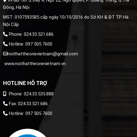
VPGD: Số 5, Dãy X, Ngõ 22, Ngô quyền, P. Quang Trung, Q. Hà
Đông, Hà Nội
MST: 0107593585 cấp ngày 10/10/2016 do Sở KH & ĐT TP Hà
Nội Cấp
Phone: 024.33.521.686
Hotline: 097 505 7600
noithattheonevietnam@gmail.com
www.noithattheonevietnam.vn
HOTLINE HỖ TRỢ
Phone: 024.33.535.888
Fax: 024.33.521.686
Hotline: 097 505 7600