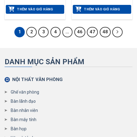
THÊM VÀO GIỎ HÀNG
THÊM VÀO GIỎ HÀNG
1
2
3
4
…
46
47
48
DANH MỤC SẢN PHẨM
NỘI THẤT VĂN PHÒNG
Ghế văn phòng
Bàn lãnh đạo
Bàn nhân viên
Bàn máy tính
Bàn họp