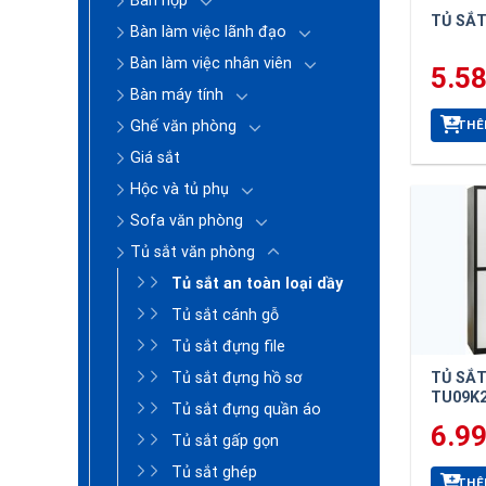
Bàn họp
TỦ SẮT
Bàn làm việc lãnh đạo
Bàn làm việc nhân viên
5.5
Bàn máy tính
THÊ
Ghế văn phòng
Giá sắt
Hộc và tủ phụ
Sofa văn phòng
Tủ sắt văn phòng
Tủ sắt an toàn loại dầy
Tủ sắt cánh gỗ
Tủ sắt đựng file
Tủ sắt đựng hồ sơ
TỦ SẮ
TU09K
Tủ sắt đựng quần áo
6.9
Tủ sắt gấp gọn
Tủ sắt ghép
THÊ