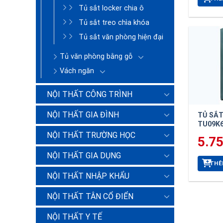
Tủ sắt locker chia ô
Tủ sắt treo chìa khóa
Tủ sắt văn phòng hiện đại
Tủ văn phòng bằng gỗ
Vách ngăn
NỘI THẤT CÔNG TRÌNH
NỘI THẤT GIA ĐÌNH
TỦ SẮ
TU09K
NỘI THẤT TRƯỜNG HỌC
5.7
NỘI THẤT GIA DỤNG
THÊ
NỘI THẤT NHẬP KHẨU
NỘI THẤT TÂN CỔ ĐIỂN
NỘI THẤT Y TẾ