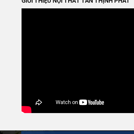
GIỚI THIỆU NỘI THẤT TÂN THỊNH PHÁT