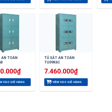
T AN TOÀN
TỦ SẮT AN TOÀN
6B
TU09K6C
50.000
₫
7.460.000
₫
M VÀO GIỎ HÀNG
THÊM VÀO GIỎ HÀNG