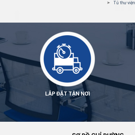
Tủ thư việ
LẮP ĐẶT TẬN NƠI