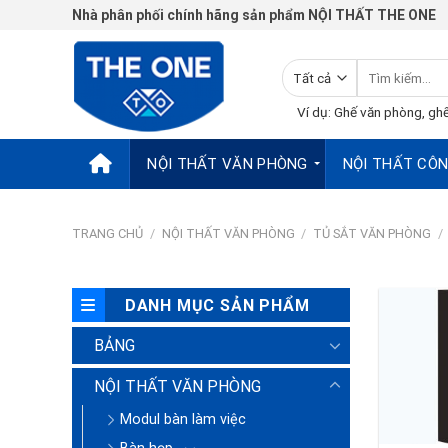
Chuyển
Nhà phân phối chính hãng sản phẩm NỘI THẤT THE ONE
đến
nội
Tìm
dung
kiếm:
Ví dụ: Ghế văn phòng, ghế
NỘI THẤT VĂN PHÒNG
NỘI THẤT CÔN
TRANG CHỦ
/
NỘI THẤT VĂN PHÒNG
/
TỦ SẮT VĂN PHÒNG
/
DANH MỤC SẢN PHẨM
BẢNG
NỘI THẤT VĂN PHÒNG
Modul bàn làm việc