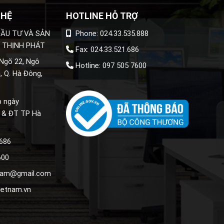
 HỆ
HOTLINE HỖ TRỢ
ẦU TƯ VÀ SẢN
Phone: 024.33.535.888
 THỊNH PHÁT
Fax: 024.33.521.686
 Ngõ 22, Ngô
Hotline: 097 505 7600
, Q. Hà Đông,
p ngày
 & ĐT TP Hà
.686
600
tnam@gmail.com
ietnam.vn