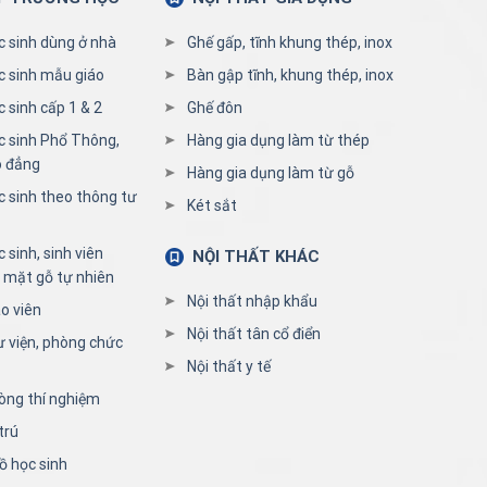
c sinh dùng ở nhà
Ghế gấp, tĩnh khung thép, inox
c sinh mẫu giáo
Bàn gập tĩnh, khung thép, inox
 sinh cấp 1 & 2
Ghế đôn
c sinh Phổ Thông,
Hàng gia dụng làm từ thép
o đẳng
Hàng gia dụng làm từ gỗ
c sinh theo thông tư
Két sắt
 sinh, sinh viên
NỘI THẤT KHÁC
 mặt gỗ tự nhiên
Nội thất nhập khẩu
o viên
Nội thất tân cổ điển
ư viện, phòng chức
Nội thất y tế
òng thí nghiệm
trú
ồ học sinh