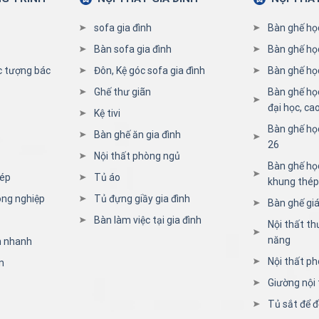
sofa gia đình
Bàn ghế họ
Bàn sofa gia đình
Bàn ghế họ
c tượng bác
Đôn, Kệ góc sofa gia đình
Bàn ghế học
Ghế thư giãn
Bàn ghế họ
đại học, ca
Kệ tivi
Bàn ghế họ
Bàn ghế ăn gia đình
26
Nội thất phòng ngủ
Bàn ghế học
hép
Tủ áo
khung thép
ông nghiệp
Tủ đựng giầy gia đình
Bàn ghế giá
Bàn làm việc tại gia đình
Nội thất th
năng
n nhanh
Nội thất ph
n
Giường nội 
Tủ sắt để đ