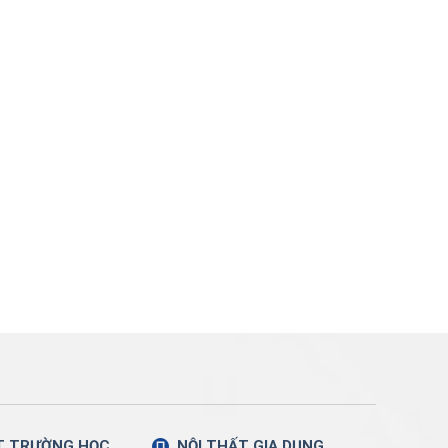
T TRƯỜNG HỌC
NỘI THẤT GIA DỤNG