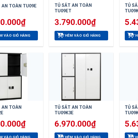
TỦ SẮT AN TOÀN
TỦ S
 AN TOÀN TU09E
TU09ET
TU09
80.000
₫
3.790.000
₫
5.4
M VÀO GIỎ HÀNG
THÊM VÀO GIỎ HÀNG
TH
T AN TOÀN
TỦ SẮT AN TOÀN
TỦ S
2E
TU09K3E
TU09
90.000
₫
6.970.000
₫
5.6
M VÀO GIỎ HÀNG
THÊM VÀO GIỎ HÀNG
TH