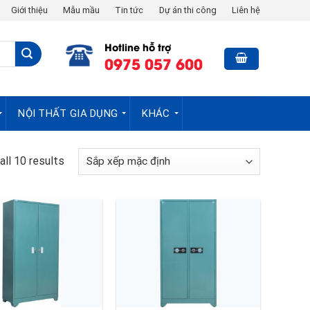
Giới thiệu
Mẫu mầu
Tin tức
Dự án thi công
Liên hệ
Hotline hỗ trợ
0975 057 600
NỘI THẤT GIA DỤNG
KHÁC
ll 10 results