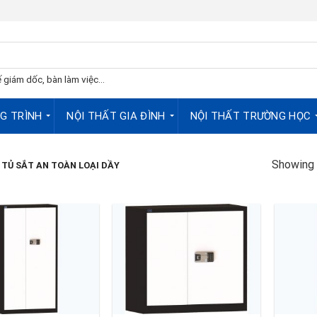
 giám dốc, bàn làm việc...
G TRÌNH
NỘI THẤT GIA ĐÌNH
NỘI THẤT TRƯỜNG HỌC
Showing a
TỦ SẮT AN TOÀN LOẠI DẦY