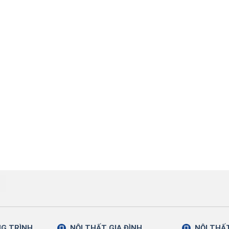
NG TRÌNH
NỘI THẤT GIA ĐÌNH
NỘI THẤ