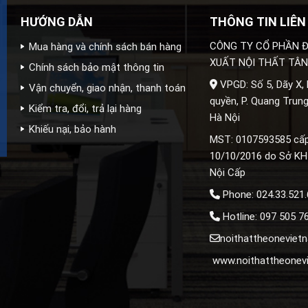
HƯỚNG DẪN
THÔNG TIN LIÊN
CÔNG TY CỔ PHẦN Đ
Mua hàng và chính sách bán hàng
XUẤT NỘI THẤT TÂN
Chính sách bảo mật thông tin
VPGD: Số 5, Dãy X,
Vận chuyển, giao nhận, thanh toán
quyền, P. Quang Trung
Kiểm tra, đổi, trả lại hàng
Hà Nội
Khiếu nại, bảo hành
MST: 0107593585 cấ
10/10/2016 do Sở KH
Nội Cấp
Phone: 024.33.521
Hotline: 097 505 7
noithattheonevie
www.noithattheonev