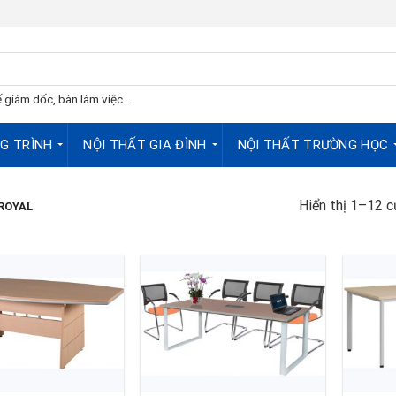
 giám dốc, bàn làm việc...
G TRÌNH
NỘI THẤT GIA ĐÌNH
NỘI THẤT TRƯỜNG HỌC
Hiển thị 1–12 c
ROYAL