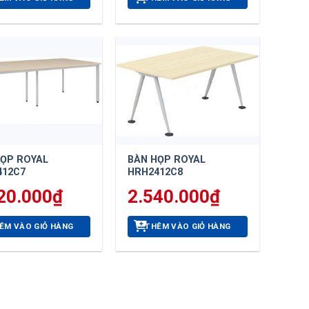
HỌP ROYAL
BÀN HỌP ROYAL
412C7
HRH2412C8
20.000
₫
2.540.000
₫
ÊM VÀO GIỎ HÀNG
THÊM VÀO GIỎ HÀNG