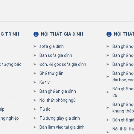
NG TRÌNH
NỘI THẤT GIA ĐÌNH
NỘI THẤ
sofa gia đình
Bàn ghế họ
Bàn sofa gia đình
Bàn ghế họ
c tượng bác
Đôn, Kệ góc sofa gia đình
Bàn ghế học
Ghế thư giãn
Bàn ghế họ
đại học, ca
Kệ tivi
Bàn ghế họ
Bàn ghế ăn gia đình
26
Nội thất phòng ngủ
Bàn ghế học
hép
Tủ áo
khung thép
ông nghiệp
Tủ đựng giầy gia đình
Bàn ghế giá
Bàn làm việc tại gia đình
Nội thất th