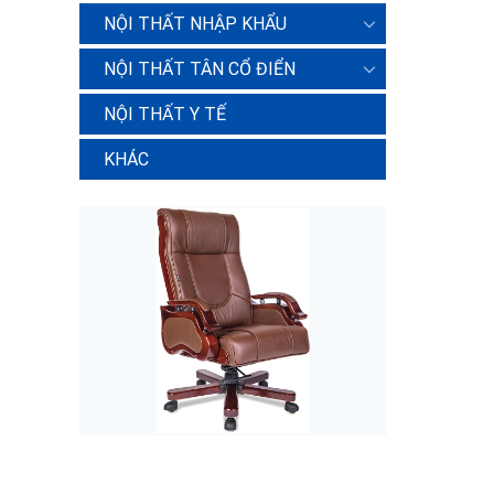
NỘI THẤT NHẬP KHẨU
NỘI THẤT TÂN CỔ ĐIỂN
NỘI THẤT Y TẾ
KHÁC