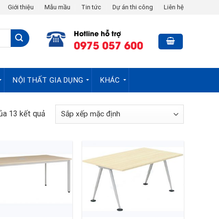
Giới thiệu
Mẫu mầu
Tin tức
Dự án thi công
Liên hệ
Hotline hỗ trợ
0975 057 600
NỘI THẤT GIA DỤNG
KHÁC
ủa 13 kết quả