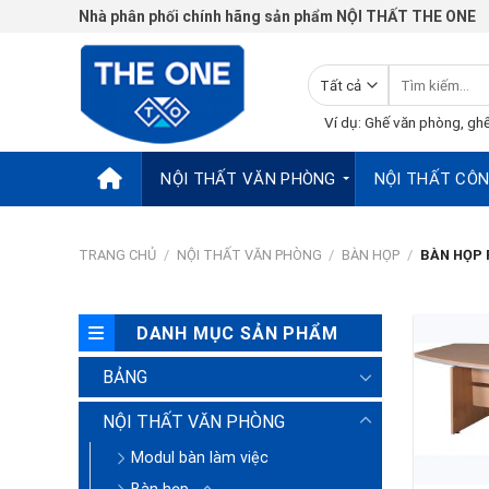
Chuyển
Nhà phân phối chính hãng sản phẩm NỘI THẤT THE ONE
đến
nội
Tìm
dung
kiếm:
Ví dụ: Ghế văn phòng, ghế
NỘI THẤT VĂN PHÒNG
NỘI THẤT CÔN
TRANG CHỦ
/
NỘI THẤT VĂN PHÒNG
/
BÀN HỌP
/
BÀN HỌP 
DANH MỤC SẢN PHẨM
BẢNG
NỘI THẤT VĂN PHÒNG
Modul bàn làm việc