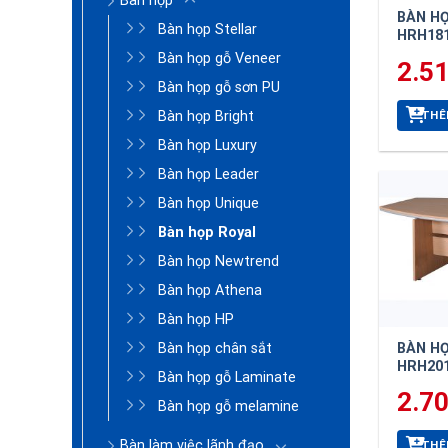
Bàn họp
BÀN H
Bàn họp Stellar
HRH18
Bàn họp gỗ Veneer
2.5
Bàn họp gỗ sơn PU
THÊ
Bàn họp Bright
Bàn họp Luxury
Bàn họp Leader
Bàn họp Unique
Bàn họp Royal
Bàn họp Newtrend
Bàn họp Athena
Bàn họp HP
Bàn họp chân sắt
BÀN H
HRH20
Bàn họp gỗ Laminate
2.7
Bàn họp gỗ melamine
Bàn làm việc lãnh đạo
THÊ