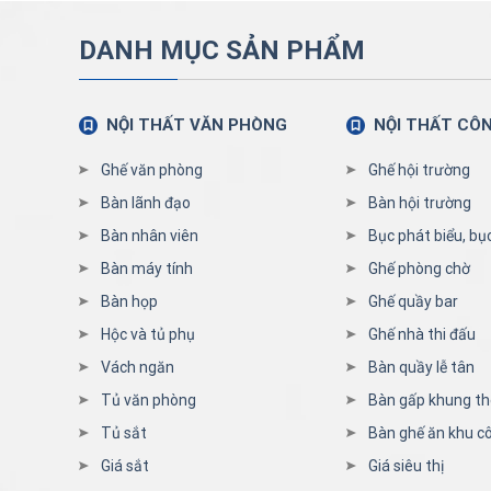
DANH MỤC SẢN PHẨM
NỘI THẤT VĂN PHÒNG
NỘI THẤT CÔ
Ghế văn phòng
Ghế hội trường
Bàn lãnh đạo
Bàn hội trường
Bàn nhân viên
Bục phát biểu, bụ
Bàn máy tính
Ghế phòng chờ
Bàn họp
Ghế quầy bar
Hộc và tủ phụ
Ghế nhà thi đấu
Vách ngăn
Bàn quầy lễ tân
Tủ văn phòng
Bàn gấp khung t
Tủ sắt
Bàn ghế ăn khu c
Giá sắt
Giá siêu thị