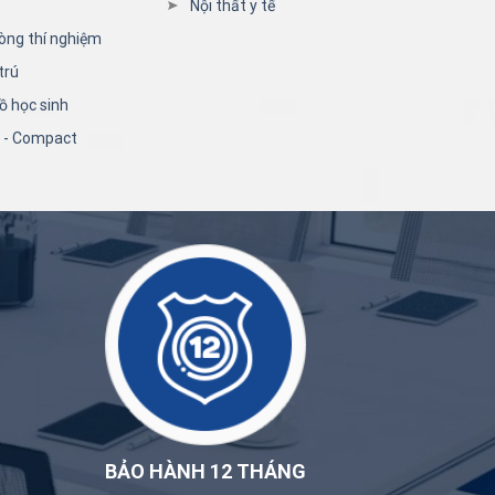
Nội thất y tế
òng thí nghiệm
trú
ồ học sinh
n - Compact
BẢO HÀNH 12 THÁNG