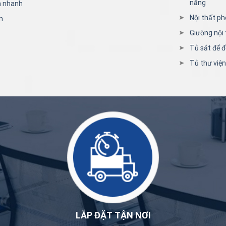
năng
n nhanh
Nội thất ph
n
Giường nội 
Tủ sắt để đ
Tủ thư việ
LẮP ĐẶT TẬN NƠI