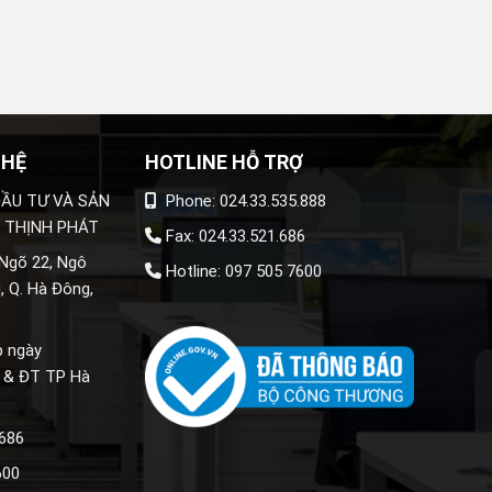
 HỆ
HOTLINE HỖ TRỢ
ẦU TƯ VÀ SẢN
Phone: 024.33.535.888
 THỊNH PHÁT
Fax: 024.33.521.686
 Ngõ 22, Ngô
Hotline: 097 505 7600
, Q. Hà Đông,
p ngày
 & ĐT TP Hà
.686
600