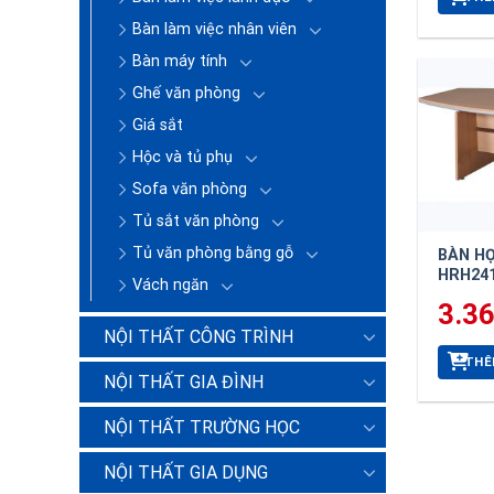
Bàn làm việc nhân viên
Bàn máy tính
Ghế văn phòng
Giá sắt
Hộc và tủ phụ
Sofa văn phòng
Tủ sắt văn phòng
Tủ văn phòng bằng gỗ
BÀN H
HRH24
Vách ngăn
3.3
NỘI THẤT CÔNG TRÌNH
THÊ
NỘI THẤT GIA ĐÌNH
NỘI THẤT TRƯỜNG HỌC
NỘI THẤT GIA DỤNG