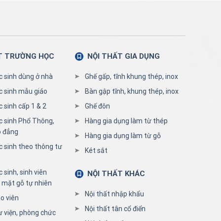
T TRƯỜNG HỌC
NỘI THẤT GIA DỤNG
c sinh dùng ở nhà
Ghế gấp, tĩnh khung thép, inox
c sinh mẫu giáo
Bàn gập tĩnh, khung thép, inox
 sinh cấp 1 & 2
Ghế đôn
c sinh Phổ Thông,
Hàng gia dụng làm từ thép
o đẳng
Hàng gia dụng làm từ gỗ
c sinh theo thông tư
Két sắt
 sinh, sinh viên
NỘI THẤT KHÁC
 mặt gỗ tự nhiên
Nội thất nhập khẩu
o viên
Nội thất tân cổ điển
ư viện, phòng chức