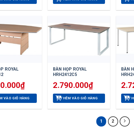
ỌP ROYAL
BÀN HỌP ROYAL
BÀN 
12
HRH2412C5
HRH2
60.000
₫
2.790.000
₫
2.7
M VÀO GIỎ HÀNG
THÊM VÀO GIỎ HÀNG
TH
1
2