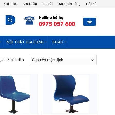
Giới thiệu
Mẫu mầu
Tin tức
Dự án thi công
Liên hệ
Hotline hỗ trợ
0975 057 600
NỘI THẤT GIA DỤNG
KHÁC
 all 8 results