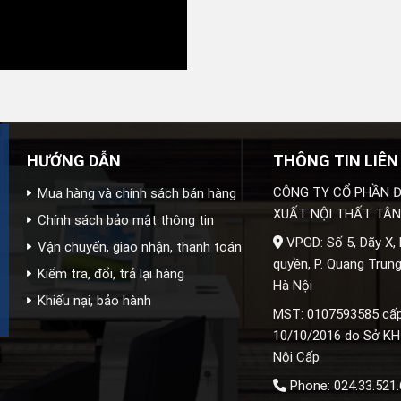
HƯỚNG DẪN
THÔNG TIN LIÊN
CÔNG TY CỔ PHẦN Đ
Mua hàng và chính sách bán hàng
XUẤT NỘI THẤT TÂN
Chính sách bảo mật thông tin
VPGD: Số 5, Dãy X,
Vận chuyển, giao nhận, thanh toán
quyền, P. Quang Trung
Kiểm tra, đổi, trả lại hàng
Hà Nội
Khiếu nại, bảo hành
MST: 0107593585 cấ
10/10/2016 do Sở KH
Nội Cấp
Phone: 024.33.521