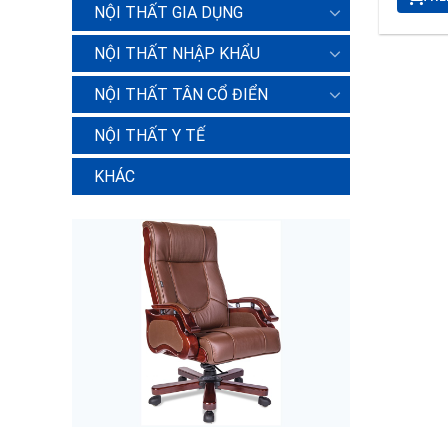
NỘI THẤT GIA DỤNG
NỘI THẤT NHẬP KHẨU
NỘI THẤT TÂN CỔ ĐIỂN
NỘI THẤT Y TẾ
KHÁC