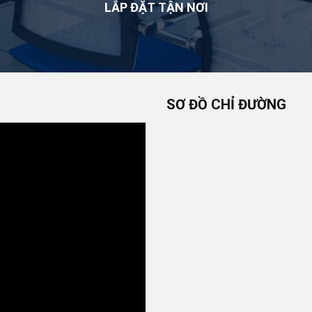
LẮP ĐẶT TẬN NƠI
SƠ ĐỒ CHỈ ĐƯỜNG