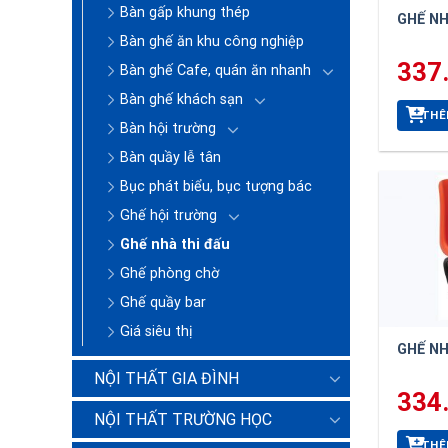
Bàn gấp khung thép
GHẾ NH
Bàn ghế ăn khu công nghiệp
337
Bàn ghế Cafe, quán ăn nhanh
Bàn ghế khách sạn
THÊ
Bàn hội trường
Bàn quầy lễ tân
Bục phát biểu, bục tượng bác
Ghế hội trường
Ghế nhà thi đấu
Ghế phòng chờ
Ghế quầy bar
Giá siêu thị
GHẾ NH
NỘI THẤT GIA ĐÌNH
334
NỘI THẤT TRƯỜNG HỌC
THÊ