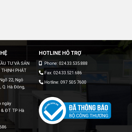
 HỆ
HOTLINE HỖ TRỢ
ẦU TƯ VÀ SẢN
Phone: 024.33.535.888
 THỊNH PHÁT
Fax: 024.33.521.686
 Ngõ 22, Ngô
Hotline: 097 505 7600
, Q. Hà Đông,
p ngày
 & ĐT TP Hà
.686