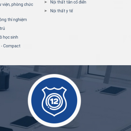
Nội thất tân cổ điển
ư viện, phòng chức
Nội thất y tế
òng thí nghiệm
trú
ồ học sinh
n - Compact