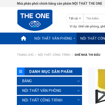
Chuyển
Nhà phân phối chính hãng sản phẩm NỘI THẤT THE ONE
đến
nội
Tìm
dung
kiếm:
Ví dụ: Ghế văn phòng, ghế
NỘI THẤT VĂN PHÒNG
NỘI THẤT CÔN
TRANG CHỦ
/
NỘI THẤT CÔNG TRÌNH
/
GHẾ NHÀ THI ĐẤU
DANH MỤC SẢN PHẨM
BẢNG
NỘI THẤT VĂN PHÒNG
NỘI THẤT CÔNG TRÌNH