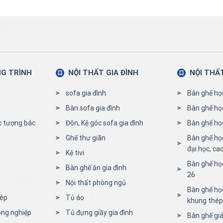
NG TRÌNH
NỘI THẤT GIA ĐÌNH
NỘI THẤ
sofa gia đình
Bàn ghế họ
Bàn sofa gia đình
Bàn ghế họ
c tượng bác
Đôn, Kệ góc sofa gia đình
Bàn ghế học
Ghế thư giãn
Bàn ghế họ
đại học, ca
Kệ tivi
Bàn ghế họ
Bàn ghế ăn gia đình
26
Nội thất phòng ngủ
Bàn ghế học
hép
Tủ áo
khung thép
ông nghiệp
Tủ đựng giầy gia đình
Bàn ghế giá