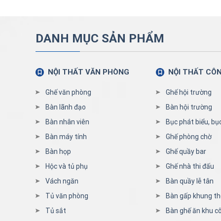
DANH MỤC SẢN PHẨM
NỘI THẤT VĂN PHÒNG
NỘI THẤT CÔ
Ghế văn phòng
Ghế hội trường
Bàn lãnh đạo
Bàn hội trường
Bàn nhân viên
Bục phát biểu, bụ
Bàn máy tính
Ghế phòng chờ
Bàn họp
Ghế quầy bar
Hộc và tủ phụ
Ghế nhà thi đấu
Vách ngăn
Bàn quầy lễ tân
Tủ văn phòng
Bàn gấp khung t
Tủ sắt
Bàn ghế ăn khu c