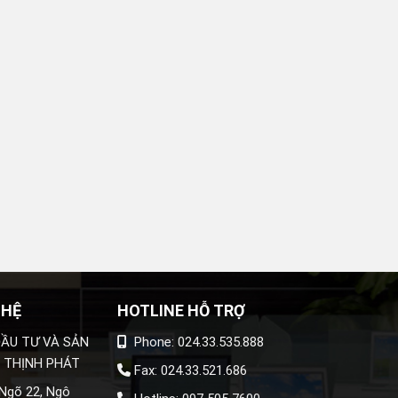
 HỆ
HOTLINE HỖ TRỢ
ẦU TƯ VÀ SẢN
Phone: 024.33.535.888
 THỊNH PHÁT
Fax: 024.33.521.686
 Ngõ 22, Ngô