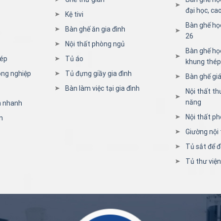
đại học, ca
Kệ tivi
Bàn ghế họ
Bàn ghế ăn gia đình
26
Nội thất phòng ngủ
Bàn ghế học
hép
Tủ áo
khung thép
ông nghiệp
Tủ đựng giầy gia đình
Bàn ghế giá
Bàn làm việc tại gia đình
Nội thất th
năng
n nhanh
Nội thất ph
n
Giường nội 
Tủ sắt để đ
Tủ thư việ