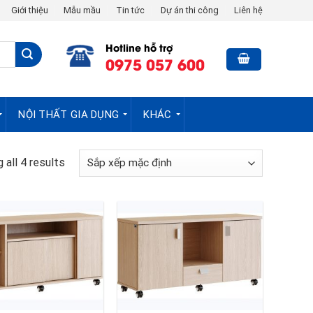
Giới thiệu
Mẫu mầu
Tin tức
Dự án thi công
Liên hệ
Hotline hỗ trợ
0975 057 600
NỘI THẤT GIA DỤNG
KHÁC
 all 4 results