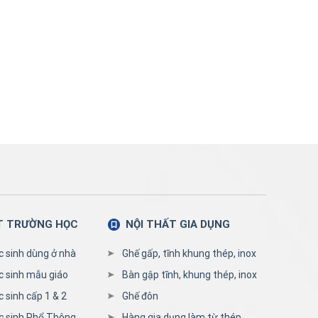
T TRƯỜNG HỌC
NỘI THẤT GIA DỤNG
c sinh dùng ở nhà
Ghế gấp, tĩnh khung thép, inox
c sinh mẫu giáo
Bàn gập tĩnh, khung thép, inox
 sinh cấp 1 & 2
Ghế đôn
c sinh Phổ Thông,
Hàng gia dụng làm từ thép