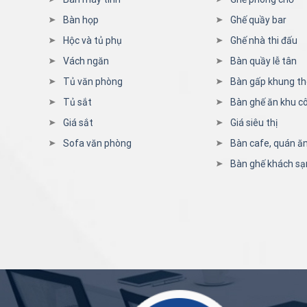
Bàn họp
Ghế quầy bar
Hộc và tủ phụ
Ghế nhà thi đấu
Vách ngăn
Bàn quầy lễ tân
Tủ văn phòng
Bàn gấp khung t
Tủ sắt
Bàn ghế ăn khu c
Giá sắt
Giá siêu thị
Sofa văn phòng
Bàn cafe, quán ă
Bàn ghế khách sạ