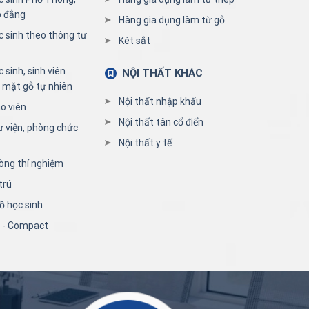
o đẳng
Hàng gia dụng làm từ gỗ
c sinh theo thông tư
Két sắt
 sinh, sinh viên
NỘI THẤT KHÁC
 mặt gỗ tự nhiên
Nội thất nhập khẩu
o viên
Nội thất tân cổ điển
ư viện, phòng chức
Nội thất y tế
òng thí nghiệm
trú
ồ học sinh
n - Compact