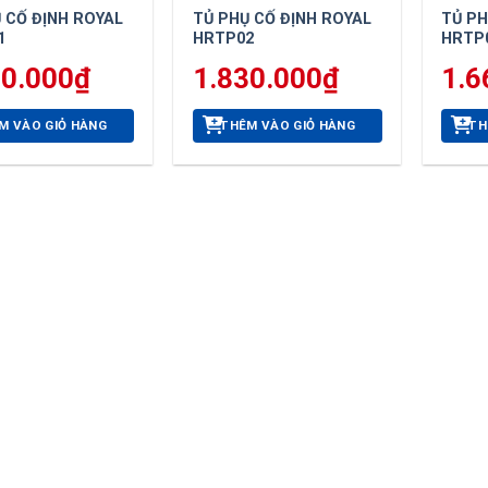
 CỐ ĐỊNH ROYAL
TỦ PHỤ CỐ ĐỊNH ROYAL
TỦ PH
1
HRTP02
HRTP
80.000
₫
1.830.000
₫
1.6
M VÀO GIỎ HÀNG
THÊM VÀO GIỎ HÀNG
TH