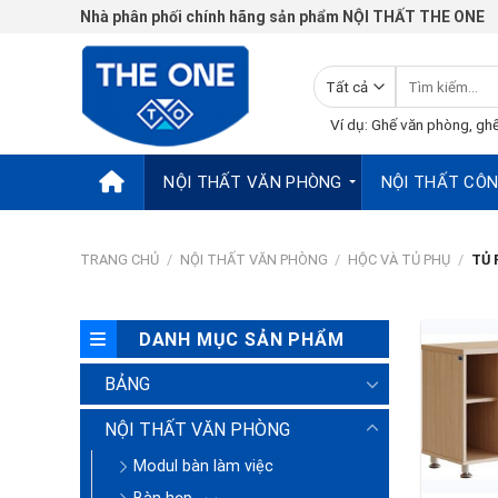
Chuyển
Nhà phân phối chính hãng sản phẩm NỘI THẤT THE ONE
đến
nội
Tìm
dung
kiếm:
Ví dụ: Ghế văn phòng, ghế
NỘI THẤT VĂN PHÒNG
NỘI THẤT CÔN
TRANG CHỦ
/
NỘI THẤT VĂN PHÒNG
/
HỘC VÀ TỦ PHỤ
/
TỦ 
DANH MỤC SẢN PHẨM
BẢNG
NỘI THẤT VĂN PHÒNG
Modul bàn làm việc