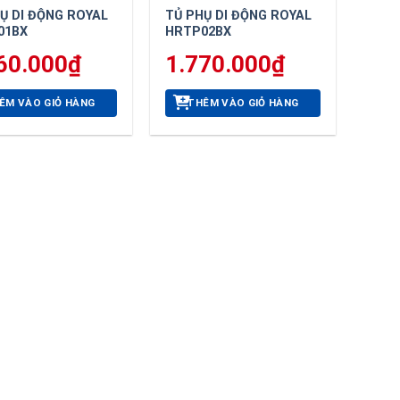
Ụ DI ĐỘNG ROYAL
TỦ PHỤ DI ĐỘNG ROYAL
01BX
HRTP02BX
60.000
₫
1.770.000
₫
ÊM VÀO GIỎ HÀNG
THÊM VÀO GIỎ HÀNG