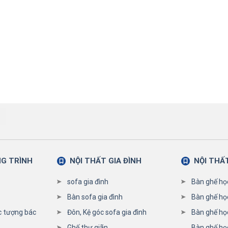
NG TRÌNH
NỘI THẤT GIA ĐÌNH
NỘI THẤ
sofa gia đình
Bàn ghế họ
Bàn sofa gia đình
Bàn ghế họ
c tượng bác
Đôn, Kệ góc sofa gia đình
Bàn ghế học
Ghế thư giãn
Bàn ghế họ