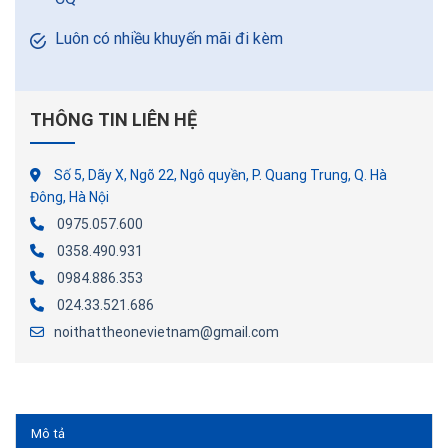
Luôn có nhiều khuyến mãi đi kèm
THÔNG TIN LIÊN HỆ
Số 5, Dãy X, Ngõ 22, Ngô quyền, P. Quang Trung, Q. Hà
Đông, Hà Nội
0975.057.600
0358.490.931
0984.886.353
024.33.521.686
noithattheonevietnam@gmail.com
Mô tả