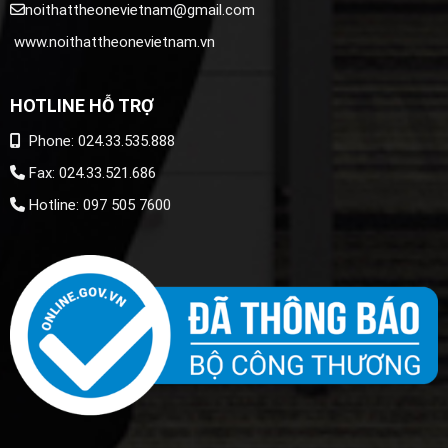
noithattheonevietnam@gmail.com
www.noithattheonevietnam.vn
HOTLINE HỖ TRỢ
Phone: 024.33.535.888
Fax: 024.33.521.686
Hotline: 097 505 7600