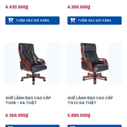
4.430.000
₫
4.300.000
₫
THÊM VÀO GIỎ HÀNG
THÊM VÀO GIỎ HÀNG
GHẾ LÃNH ĐẠO CAO CẤP
GHẾ LÃNH ĐẠO CAO CẤP
TQ08 – DA THẬT
TQ12-DA THẬT
6.360.000
₫
5.880.000
₫