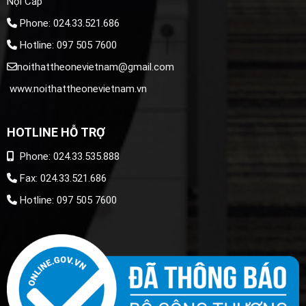
Nội Cấp
Phone: 024.33.521.686
Hotline: 097 505 7600
noithattheonevietnam@gmail.com
www.noithattheonevietnam.vn
HOTLINE HỖ TRỢ
Phone: 024.33.535.888
Fax: 024.33.521.686
Hotline: 097 505 7600