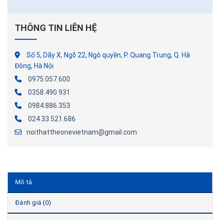
THÔNG TIN LIÊN HỆ
Số 5, Dãy X, Ngõ 22, Ngô quyền, P. Quang Trung, Q. Hà
Đông, Hà Nội
0975.057.600
0358.490.931
0984.886.353
024.33.521.686
noithattheonevietnam@gmail.com
Mô tả
Đánh giá (0)