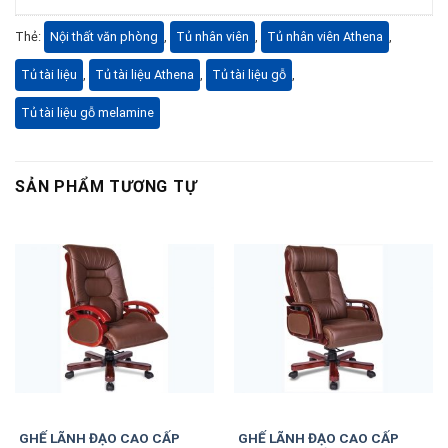
Thẻ:
Nội thất văn phòng
,
Tủ nhân viên
,
Tủ nhân viên Athena
,
Tủ tài liệu
,
Tủ tài liệu Athena
,
Tủ tài liệu gỗ
,
Tủ tài liệu gỗ melamine
SẢN PHẨM TƯƠNG TỰ
GHẾ LÃNH ĐẠO CAO CẤP
GHẾ LÃNH ĐẠO CAO CẤP