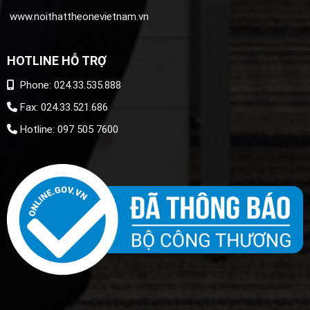
www.noithattheonevietnam.vn
HOTLINE HỖ TRỢ
Phone: 024.33.535.888
Fax: 024.33.521.686
Hotline: 097 505 7600