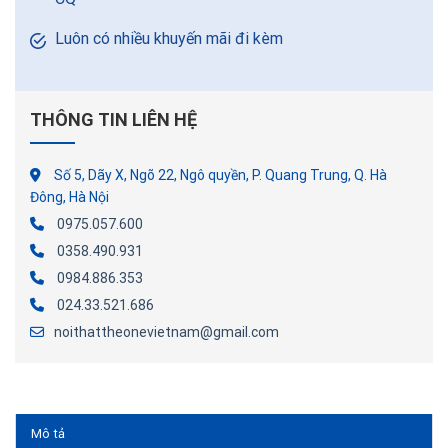
Luôn có nhiều khuyến mãi đi kèm
THÔNG TIN LIÊN HỆ
Số 5, Dãy X, Ngõ 22, Ngô quyền, P. Quang Trung, Q. Hà
Đông, Hà Nội
0975.057.600
0358.490.931
0984.886.353
024.33.521.686
noithattheonevietnam@gmail.com
Mô tả