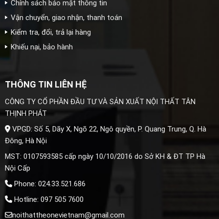
Chính sách bảo mật thông tin
Vận chuyển, giao nhận, thanh toán
Kiểm tra, đổi, trả lại hàng
Khiếu nại, bảo hành
THÔNG TIN LIÊN HỆ
CÔNG TY CỔ PHẦN ĐẦU TƯ VÀ SẢN XUẤT NỘI THẤT TÂN
THỊNH PHÁT
VPGD: Số 5, Dãy X, Ngõ 22, Ngô quyền, P. Quang Trung, Q. Hà
Đông, Hà Nội
MST: 0107593585 cấp ngày 10/10/2016 do Sở KH & ĐT TP Hà
Nội Cấp
Phone: 024.33.521.686
Hotline: 097 505 7600
noithattheonevietnam@gmail.com