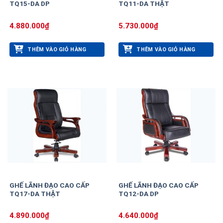
TQ15-DA DP
TQ11-DA THẬT
4.880.000
₫
5.730.000
₫
THÊM VÀO GIỎ HÀNG
THÊM VÀO GIỎ HÀNG
GHẾ LÃNH ĐẠO CAO CẤP
GHẾ LÃNH ĐẠO CAO CẤP
TQ17-DA THẬT
TQ12-DA DP
4.890.000
₫
4.640.000
₫