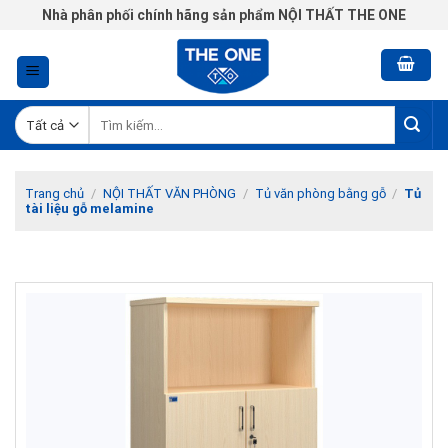
Chuyển
Nhà phân phối chính hãng sản phẩm NỘI THẤT THE ONE
đến
nội
dung
Tìm
kiếm:
Trang chủ
/
NỘI THẤT VĂN PHÒNG
/
Tủ văn phòng bằng gỗ
/
Tủ
tài liệu gỗ melamine