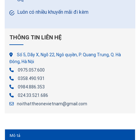
Luôn có nhiều khuyến mãi đi kèm
THÔNG TIN LIÊN HỆ
Số 5, Dãy X, Ngõ 22, Ngô quyền, P. Quang Trung, Q. Hà
Đông, Hà Nội
0975.057.600
0358.490.931
0984.886.353
024.33.521.686
noithattheonevietnam@gmail.com
Mô tả