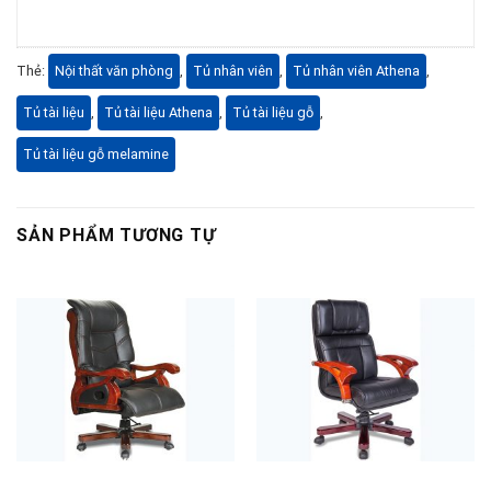
Thẻ:
Nội thất văn phòng
,
Tủ nhân viên
,
Tủ nhân viên Athena
,
Tủ tài liệu
,
Tủ tài liệu Athena
,
Tủ tài liệu gỗ
,
Tủ tài liệu gỗ melamine
SẢN PHẨM TƯƠNG TỰ