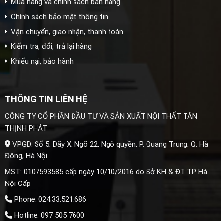
Mua hàng và chính sách bán hàng
Chính sách bảo mật thông tin
Vận chuyển, giao nhận, thanh toán
Kiểm tra, đổi, trả lại hàng
Khiếu nại, bảo hành
THÔNG TIN LIÊN HỆ
CÔNG TY CỔ PHẦN ĐẦU TƯ VÀ SẢN XUẤT NỘI THẤT TÂN
THỊNH PHÁT
VPGD: Số 5, Dãy X, Ngõ 22, Ngô quyền, P. Quang Trung, Q. Hà
Đông, Hà Nội
MST: 0107593585 cấp ngày 10/10/2016 do Sở KH & ĐT TP Hà
Nội Cấp
Phone: 024.33.521.686
Hotline: 097 505 7600