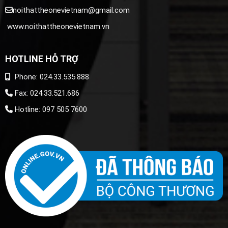
noithattheonevietnam@gmail.com
www.noithattheonevietnam.vn
HOTLINE HỖ TRỢ
Phone: 024.33.535.888
Fax: 024.33.521.686
Hotline: 097 505 7600