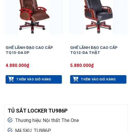
GHẾ LÃNH ĐẠO CAO CẤP
GHẾ LÃNH ĐẠO CAO CẤP
TQ15-DA DP
TQ12-DA THẬT
4.880.000
₫
5.880.000
₫
THÊM VÀO GIỎ HÀNG
THÊM VÀO GIỎ HÀNG
TỦ SẮT LOCKER TU986P
Thương hiệu: Nội thất The One
Mã SKU: TU986P