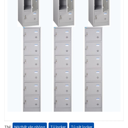
Thẻ:
Nội thất văn phòng
,
Tủ locker
,
Tủ sắt locker
,