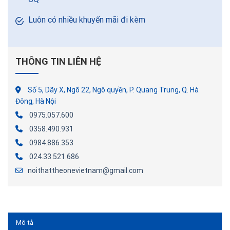
Luôn có nhiều khuyến mãi đi kèm
THÔNG TIN LIÊN HỆ
Số 5, Dãy X, Ngõ 22, Ngô quyền, P. Quang Trung, Q. Hà
Đông, Hà Nội
0975.057.600
0358.490.931
0984.886.353
024.33.521.686
noithattheonevietnam@gmail.com
Mô tả