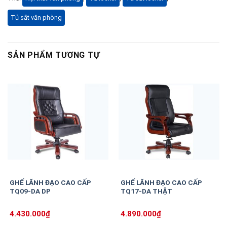
Tủ sắt văn phòng
SẢN PHẨM TƯƠNG TỰ
GHẾ LÃNH ĐẠO CAO CẤP
GHẾ LÃNH ĐẠO CAO CẤP
TQ09-DA DP
TQ17-DA THẬT
4.430.000
₫
4.890.000
₫