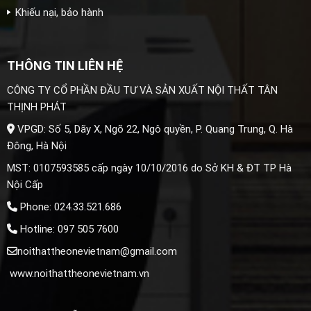
Khiếu nại, bảo hành
THÔNG TIN LIÊN HỆ
CÔNG TY CỔ PHẦN ĐẦU TƯ VÀ SẢN XUẤT NỘI THẤT TÂN
THỊNH PHÁT
VPGD: Số 5, Dãy X, Ngõ 22, Ngô quyền, P. Quang Trung, Q. Hà
Đông, Hà Nội
MST: 0107593585 cấp ngày 10/10/2016 do Sở KH & ĐT TP Hà
Nội Cấp
Phone: 024.33.521.686
Hotline: 097 505 7600
noithattheonevietnam@gmail.com
www.noithattheonevietnam.vn