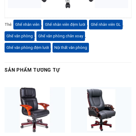
Thẻ:
Ghế nhân viên
,
Ghế nhân viên đệm lưới
,
Ghế nhân viên GL
,
Ghế văn phòng
,
Ghế văn phòng chân xoay
,
Ghế văn phòng đệm lưới
,
Nội thất văn phòng
SẢN PHẨM TƯƠNG TỰ