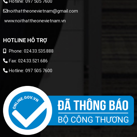
Hotline: 097 505 7600
noithattheonevietnam@gmail.com
www.noithattheonevietnam.vn
HOTLINE HỖ TRỢ
Phone: 024.33.535.888
Fax: 024.33.521.686
Hotline: 097 505 7600