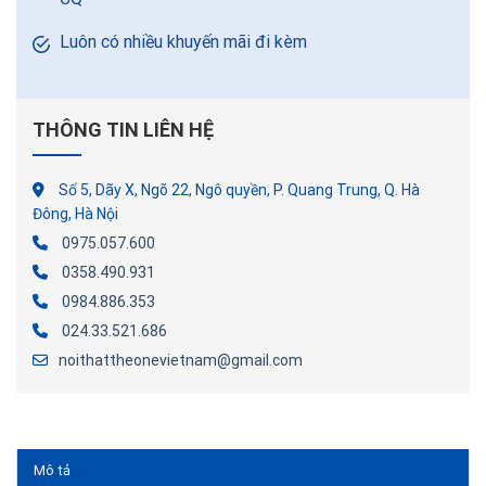
Luôn có nhiều khuyến mãi đi kèm
THÔNG TIN LIÊN HỆ
Số 5, Dãy X, Ngõ 22, Ngô quyền, P. Quang Trung, Q. Hà
Đông, Hà Nội
0975.057.600
0358.490.931
0984.886.353
024.33.521.686
noithattheonevietnam@gmail.com
Mô tả