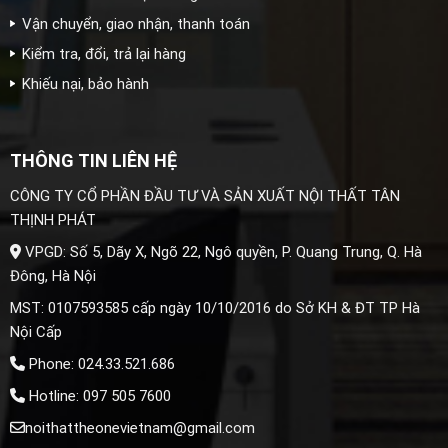
Vận chuyển, giao nhận, thanh toán
Kiểm tra, đổi, trả lại hàng
Khiếu nại, bảo hành
THÔNG TIN LIÊN HỆ
CÔNG TY CỔ PHẦN ĐẦU TƯ VÀ SẢN XUẤT NỘI THẤT TÂN
THỊNH PHÁT
VPGD: Số 5, Dãy X, Ngõ 22, Ngô quyền, P. Quang Trung, Q. Hà
Đông, Hà Nội
MST: 0107593585 cấp ngày 10/10/2016 do Sở KH & ĐT TP Hà
Nội Cấp
Phone: 024.33.521.686
Hotline: 097 505 7600
noithattheonevietnam@gmail.com