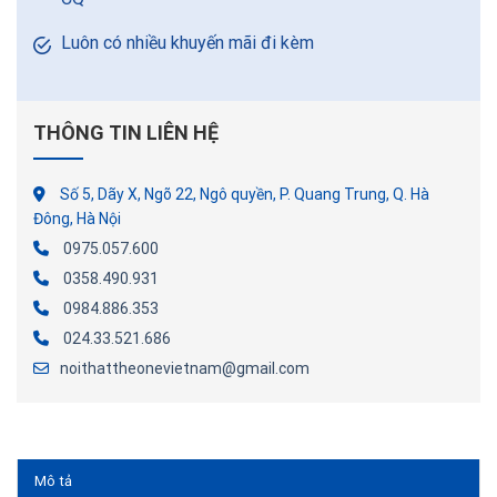
Luôn có nhiều khuyến mãi đi kèm
THÔNG TIN LIÊN HỆ
Số 5, Dãy X, Ngõ 22, Ngô quyền, P. Quang Trung, Q. Hà
Đông, Hà Nội
0975.057.600
0358.490.931
0984.886.353
024.33.521.686
noithattheonevietnam@gmail.com
Mô tả