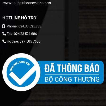
www.noithattheonevietnam.vn
HOTLINE HỖ TRỢ
Phone: 024.33.535.888
Fax: 024.33.521.686
Hotline: 097 505 7600