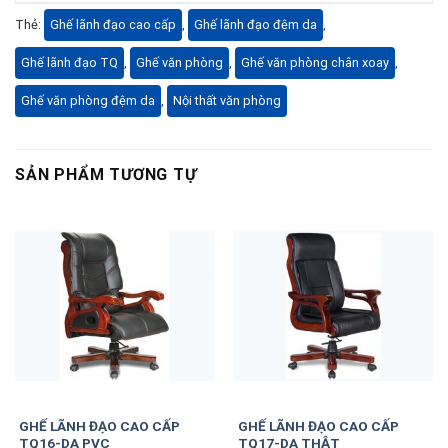
Thẻ:
Ghế lãnh đạo cao cấp
,
Ghế lãnh đạo đệm da
,
Ghế lãnh đạo TQ
,
Ghế văn phòng
,
Ghế văn phòng chân xoay
,
Ghế văn phòng đệm da
,
Nội thất văn phòng
SẢN PHẨM TƯƠNG TỰ
GHẾ LÃNH ĐẠO CAO CẤP
GHẾ LÃNH ĐẠO CAO CẤP
TQ16-DA PVC
TQ17-DA THẬT