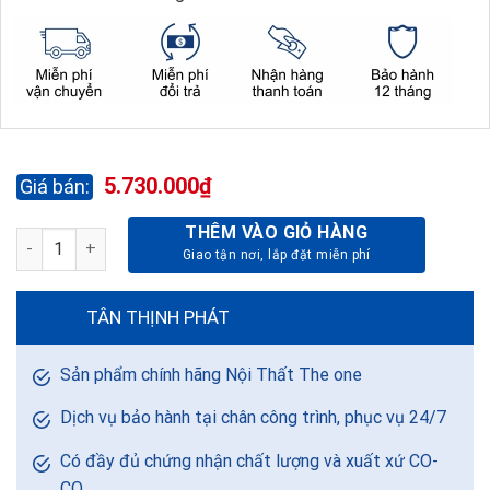
5.730.000
₫
THÊM VÀO GIỎ HÀNG
GHẾ LÃNH ĐẠO CAO CẤP TQ11-DA THẬT số lượng
TÂN THỊNH PHÁT
Sản phẩm chính hãng Nội Thất The one
Dịch vụ bảo hành tại chân công trình, phục vụ 24/7
Có đầy đủ chứng nhận chất lượng và xuất xứ CO-
CQ