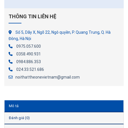
THÔNG TIN LIÊN HỆ
Số 5, Dãy X, Ngõ 22, Ngô quyền, P. Quang Trung, Q. Hà
Đông, Hà Nội
0975.057.600
0358.490.931
0984.886.353
024.33.521.686
noithattheonevietnam@gmail.com
Mô tả
Đánh giá (0)