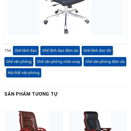
Thẻ:
Ghế lãnh đạo
,
Ghế lãnh đạo đệm da
,
Ghế lãnh đạo SG
,
Ghế văn phòng
,
Ghế văn phòng chân xoay
,
Ghế văn phòng đệm da
,
Nội thất văn phòng
SẢN PHẨM TƯƠNG TỰ