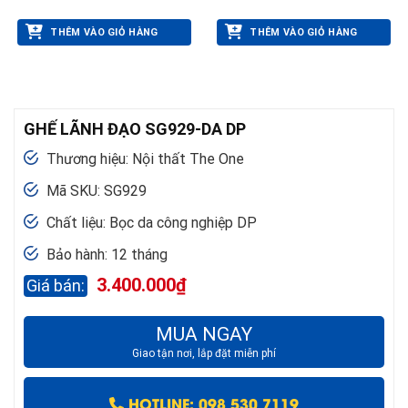
THÊM VÀO GIỎ HÀNG
THÊM VÀO GIỎ HÀNG
GHẾ LÃNH ĐẠO SG929-DA DP
Thương hiệu: Nội thất The One
Mã SKU: SG929
Chất liệu: Bọc da công nghiệp DP
Bảo hành: 12 tháng
3.400.000
₫
MUA NGAY
Giao tận nơi, lắp đặt miễn phí
HOTLINE: 098 530 7119