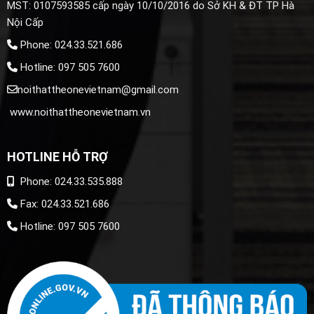
MST: 0107593585 cấp ngày 10/10/2016 do Sở KH & ĐT TP Hà
Nội Cấp
Phone: 024.33.521.686
Hotline: 097 505 7600
noithattheonevietnam@gmail.com
www.noithattheonevietnam.vn
HOTLINE HỖ TRỢ
Phone: 024.33.535.888
Fax: 024.33.521.686
Hotline: 097 505 7600