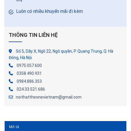
Luôn có nhiều khuyến mãi đi kèm
THÔNG TIN LIÊN HỆ
Số 5, Dãy X, Ngõ 22, Ngô quyền, P. Quang Trung, Q. Hà
Đông, Hà Nội
0975.057.600
0358.490.931
0984.886.353
024.33.521.686
noithattheonevietnam@gmail.com
Mô tả