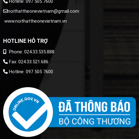
Hotline: 097 505 7600
noithattheonevietnam@gmail.com
www.noithattheonevietnam.vn
HOTLINE HỖ TRỢ
Phone: 024.33.535.888
Fax: 024.33.521.686
Hotline: 097 505 7600