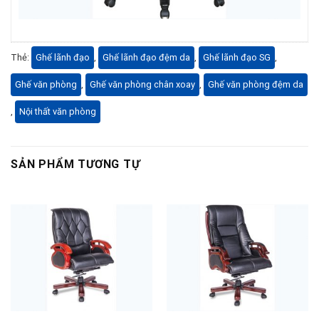
Thẻ:
Ghế lãnh đạo
,
Ghế lãnh đạo đệm da
,
Ghế lãnh đạo SG
,
Ghế văn phòng
,
Ghế văn phòng chân xoay
,
Ghế văn phòng đệm da
,
Nội thất văn phòng
SẢN PHẨM TƯƠNG TỰ