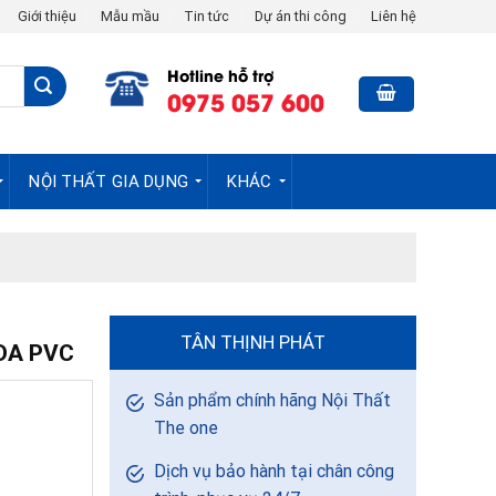
Giới thiệu
Mẫu mầu
Tin tức
Dự án thi công
Liên hệ
Hotline hỗ trợ
0975 057 600
NỘI THẤT GIA DỤNG
KHÁC
TÂN THỊNH PHÁT
DA PVC
Sản phẩm chính hãng Nội Thất
The one
Dịch vụ bảo hành tại chân công