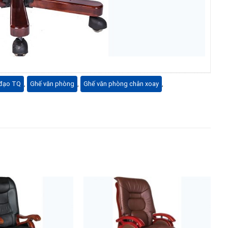
 đạo TQ
,
Ghế văn phòng
,
Ghế văn phòng chân xoay
,