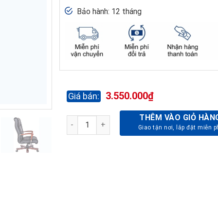
Bảo hành: 12 tháng
3.550.000
₫
THÊM VÀO GIỎ HÀN
GHẾ LÃNH ĐẠO CAO CẤP TQ30-DA PVC số lư