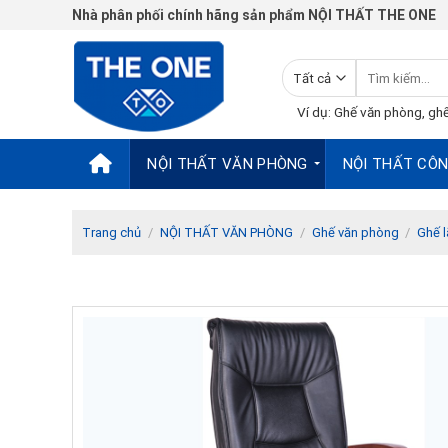
Chuyển
Nhà phân phối chính hãng sản phẩm NỘI THẤT THE ONE
đến
nội
Tìm
dung
kiếm:
Ví dụ: Ghế văn phòng, ghế
NỘI THẤT VĂN PHÒNG
NỘI THẤT CÔN
Trang chủ
/
NỘI THẤT VĂN PHÒNG
/
Ghế văn phòng
/
Ghế 