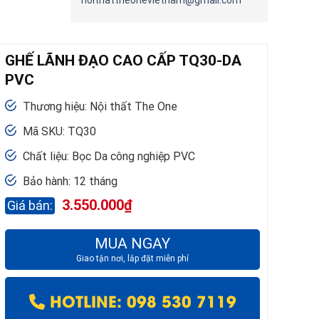
noithattheonevietnam@gmail.com
GHẾ LÃNH ĐẠO CAO CẤP TQ30-DA
PVC
Thương hiệu: Nội thất The One
Mã SKU: TQ30
Chất liệu: Bọc Da công nghiệp PVC
Bảo hành: 12 tháng
3.550.000
₫
MUA NGAY
Giao tận nơi, lắp đặt miễn phí
HOTLINE: 098 530 7119