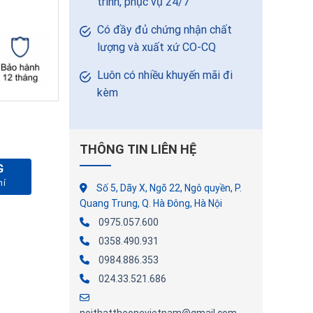
trình, phục vụ 24/7
Có đầy đủ chứng nhận chất
lượng và xuất xứ CO-CQ
Luôn có nhiều khuyến mãi đi
kèm
THÔNG TIN LIÊN HỆ
G
ợng
Số 5, Dãy X, Ngõ 22, Ngô quyền, P.
Quang Trung, Q. Hà Đông, Hà Nội
0975.057.600
0358.490.931
0984.886.353
024.33.521.686