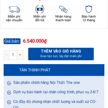
6.540.000
₫
THÊM VÀO GIỎ HÀNG
BÀN LÃNH ĐẠO LUXURY LUXB2018V3 số lượng
TÂN THỊNH PHÁT
Sản phẩm chính hãng Nội Thất The one
Dịch vụ bảo hành tại chân công trình, phục vụ 24/7
Có đầy đủ chứng nhận chất lượng và xuất xứ CO-
CQ