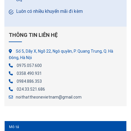
Luôn có nhiều khuyến mãi đi kèm
THÔNG TIN LIÊN HỆ
Số 5, Dãy X, Ngõ 22, Ngô quyền, P. Quang Trung, Q. Hà
Đông, Hà Nội
0975.057.600
0358.490.931
0984.886.353
024.33.521.686
noithattheonevietnam@gmail.com
Mô tả