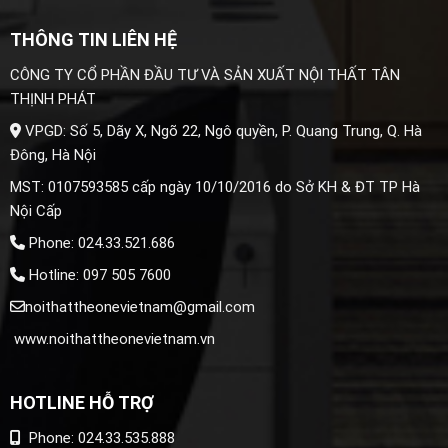
THÔNG TIN LIÊN HỆ
CÔNG TY CỔ PHẦN ĐẦU TƯ VÀ SẢN XUẤT NỘI THẤT TÂN
THỊNH PHÁT
VPGD: Số 5, Dãy X, Ngõ 22, Ngô quyền, P. Quang Trung, Q. Hà
Đông, Hà Nội
MST: 0107593585 cấp ngày 10/10/2016 do Sở KH & ĐT TP Hà
Nội Cấp
Phone: 024.33.521.686
Hotline: 097 505 7600
noithattheonevietnam@gmail.com
www.noithattheonevietnam.vn
HOTLINE HỖ TRỢ
Phone: 024.33.535.888