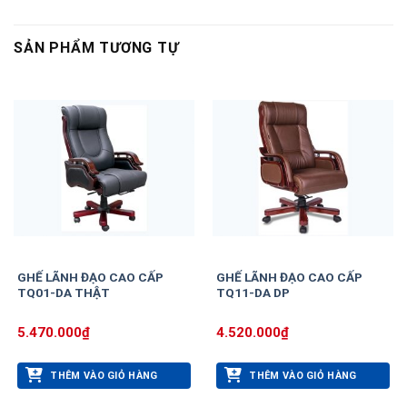
SẢN PHẨM TƯƠNG TỰ
GHẾ LÃNH ĐẠO CAO CẤP
GHẾ LÃNH ĐẠO CAO CẤP
TQ01-DA THẬT
TQ11-DA DP
5.470.000
₫
4.520.000
₫
THÊM VÀO GIỎ HÀNG
THÊM VÀO GIỎ HÀNG