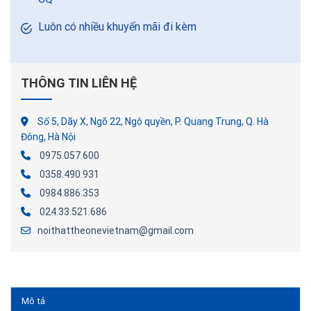
Luôn có nhiều khuyến mãi đi kèm
THÔNG TIN LIÊN HỆ
Số 5, Dãy X, Ngõ 22, Ngô quyền, P. Quang Trung, Q. Hà
Đông, Hà Nội
0975.057.600
0358.490.931
0984.886.353
024.33.521.686
noithattheonevietnam@gmail.com
Mô tả