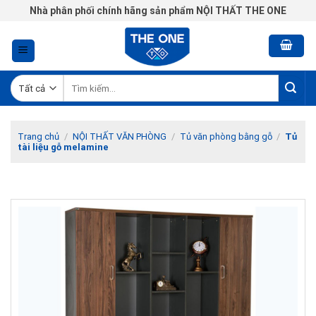
Chuyển
Nhà phân phối chính hãng sản phẩm NỘI THẤT THE ONE
đến
nội
dung
Tìm
kiếm:
Trang chủ
/
NỘI THẤT VĂN PHÒNG
/
Tủ văn phòng bằng gỗ
/
Tủ
tài liệu gỗ melamine