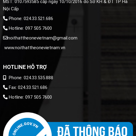
MST: 0107593585 cấp ngày 10/10/2016 do Sở KH & ĐT TP Hà
Nội Cấp
Phone: 024.33.521.686
Hotline: 097 505 7600
noithattheonevietnam@gmail.com
www.noithattheonevietnam.vn
HOTLINE HỖ TRỢ
Phone: 024.33.535.888
Fax: 024.33.521.686
Hotline: 097 505 7600