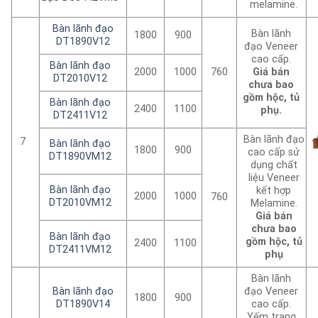
melamine.
Bàn lãnh đạo
Bàn lãnh
1800
900
DT1890V12
đạo Veneer
cao cấp.
Bàn lãnh đạo
2000
1000
760
Giá bán
DT2010V12
chưa bao
gồm hộc, tủ
Bàn lãnh đạo
2400
1100
phụ.
DT2411V12
Bàn lãnh đạo
7
Bàn lãnh đạo
1800
900
cao cấp sử
DT1890VM12
dụng chất
liệu Veneer
Bàn lãnh đạo
kết hợp
2000
1000
760
DT2010VM12
Melamine.
Giá bán
chưa bao
Bàn lãnh đạo
gồm hộc, tủ
2400
1100
DT2411VM12
phụ
Bàn lãnh
Bàn lãnh đạo
đạo Veneer
1800
900
DT1890V14
cao cấp.
Yếm trang