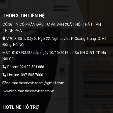
THÔNG TIN LIÊN HỆ
CÔNG TY CỔ PHẦN ĐẦU TƯ VÀ SẢN XUẤT NỘI THẤT TÂN
THỊNH PHÁT
VPGD: Số 5, Dãy X, Ngõ 22, Ngô quyền, P. Quang Trung, Q. Hà
Đông, Hà Nội
MST: 0107593585 cấp ngày 10/10/2016 do Sở KH & ĐT TP Hà
Nội Cấp
Phone: 024.33.521.686
Hotline: 097 505 7600
noithattheonevietnam@gmail.com
www.noithattheonevietnam.vn
HOTLINE HỖ TRỢ