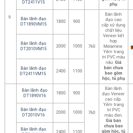
DT2411V15
phụ
Bàn lãnh
9
Bàn lãnh đạo
đạo cao
1800
900
DT1890VM15
cấp sử dụng
chất liệu
Veneer kết
hợp
Bàn lãnh đạo
2000
1000
760
Melamine.
DT2010VM15
Yếm trang
trí PVC màu
nâu.
Giá
bán chưa
Bàn lãnh đạo
2400
1100
bao gồm
DT2411VM15
hộc, tủ phụ
Bàn lãnh
Bàn lãnh đạo
1800
900
đạo Veneer
DT1890V16
cao cấp.
Yếm trang
Bàn lãnh đạo
trí PVC
2000
1000
760
DT2010V16
màu đen.
Giá bán
chưa bao
Bàn lãnh đạo
gồm hộc, tủ
2400
1100