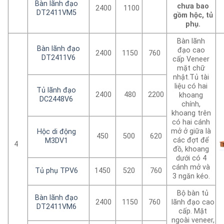
Bàn lãnh đạo
chưa bao
2400
1100
DT2411VM5
gồm hộc, tủ
phụ.
Bàn lãnh
Bàn lãnh đạo
đạo cao
2400
1150
760
DT2411V6
cấp Veneer
mặt chữ
nhật.Tủ tài
liệu có hai
Tủ lãnh đạo
2400
480
2200
khoang
DC2448V6
chính,
khoang trên
có hai cánh
mở ở giữa là
Hộc di động
450
500
620
các đợt để
M3DV1
4
đồ, khoang
dưới có 4
cánh mở và
Tủ phụ TPV6
1450
520
760
3 ngăn kéo.
Bộ bàn tủ
Bàn lãnh đạo
2400
1150
760
lãnh đạo cao
DT2411VM6
cấp. Mặt
ngoài veneer,