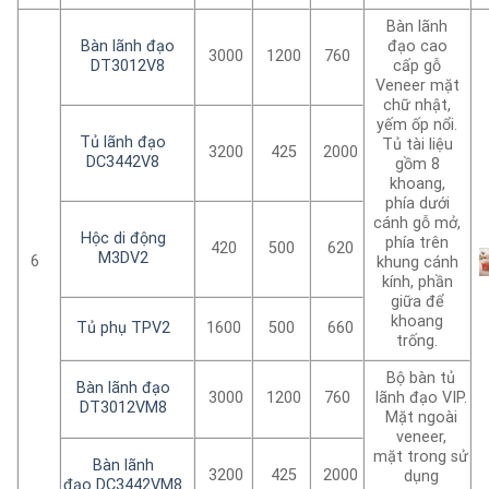
Bàn lãnh
Bàn lãnh đạo
đạo cao
3000
1200
760
DT3012V8
cấp gỗ
Veneer mặt
chữ nhật,
yếm ốp nổi.
Tủ lãnh đạo
Tủ tài liệu
3200
425
2000
DC3442V8
gồm 8
khoang,
phía dưới
cánh gỗ mở,
Hộc di động
phía trên
420
500
620
M3DV2
6
khung cánh
kính, phần
giữa để
khoang
Tủ phụ TPV2
1600
500
660
trống.
Bộ bàn tủ
Bàn lãnh đạo
3000
1200
760
lãnh đạo VIP.
DT3012VM8
Mặt ngoài
veneer,
mặt trong sử
Bàn lãnh
3200
425
2000
dụng
đạo DC3442VM8