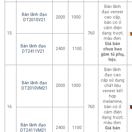
Bàn lãnh
đạo veneer
Bàn lãnh đạo
2000
1000
cao cấp,
DT2010V21
bàn có ổ
cắm điện
15
760
dạng trượt,
màu đen.
Giá bán
Bàn lãnh đạo
2400
1100
chưa bao
DT2411V21
gồm tủ phụ,
hộc.
Bàn lãnh
đạo cao
cấp sử dụng
Bàn lãnh đạo
2000
1000
chất liệu
DT2010VM21
veneer kết
hợp
melamine,
16
760
bàn có ổ
cắm điện
dạng trượt,
màu đen.
Bàn lãnh đạo
2400
1100
Giá bán
DT2411VM21