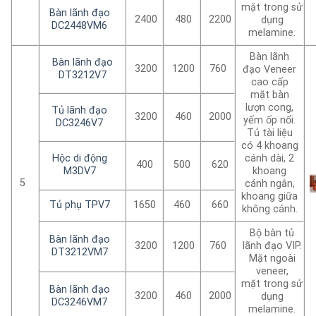
mặt trong sử
Bàn lãnh đạo
2400
480
2200
dụng
DC2448VM6
melamine.
Bàn lãnh
Bàn lãnh đạo
3200
1200
760
đạo Veneer
DT3212V7
cao cấp
mặt bàn
lượn cong,
Tủ lãnh đạo
3200
460
2000
yếm ốp nổi.
DC3246V7
Tủ tài liệu
có 4 khoang
Hộc di động
cánh dài, 2
400
500
620
M3DV7
khoang
5
cánh ngắn,
khoang giữa
Tủ phụ TPV7
1650
460
660
không cánh.
Bộ bàn tủ
Bàn lãnh đạo
3200
1200
760
lãnh đạo VIP.
DT3212VM7
Mặt ngoài
veneer,
mặt trong sử
Bàn lãnh đạo
3200
460
2000
dụng
DC3246VM7
melamine.