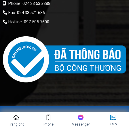
Phone: 024.33.535.888
Fax: 024.33.521.686
Hotline: 097 505 7600
Zalo
Trang chủ
Phone
Messenger
Copyright © 2022 Nội Thất Tân Thịnh Phát. All rights reserved.