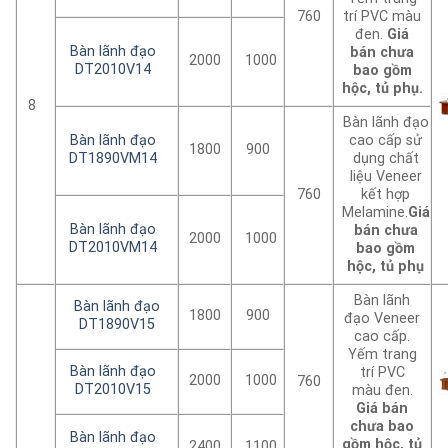
760
trí PVC màu
đen.
Giá
Bàn lãnh đạo
bán chưa
2000
1000
DT2010V14
bao gồm
hộc, tủ phụ.
8
Bàn lãnh đạo
Bàn lãnh đạo
cao cấp sử
1800
900
DT1890VM14
dụng chất
liệu Veneer
760
kết hợp
Melamine.
Giá
Bàn lãnh đạo
bán chưa
2000
1000
DT2010VM14
bao gồm
hộc, tủ phụ
Bàn lãnh
Bàn lãnh đạo
1800
900
đạo Veneer
DT1890V15
cao cấp.
Yếm trang
Bàn lãnh đạo
trí PVC
2000
1000
760
DT2010V15
màu đen.
Giá bán
chưa bao
Bàn lãnh đạo
gồm hộc, tủ
2400
1100