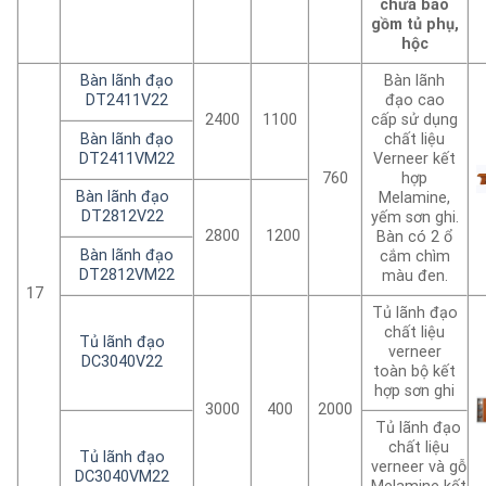
chưa bao
gồm tủ phụ,
hộc
Bàn lãnh đạo
Bàn lãnh
DT2411V22
đạo cao
2400
1100
cấp sử dụng
Bàn lãnh đạo
chất liệu
DT2411VM22
Verneer kết
760
hợp
Bàn lãnh đạo
Melamine,
DT2812V22
yếm sơn ghi.
2800
1200
Bàn có 2 ổ
Bàn lãnh đạo
cắm chìm
DT2812VM22
màu đen.
17
Tủ lãnh đạo
chất liệu
Tủ lãnh đạo
verneer
DC3040V22
toàn bộ kết
hợp sơn ghi
3000
400
2000
Tủ lãnh đạo
chất liệu
Tủ lãnh đạo
verneer và gỗ
DC3040VM22