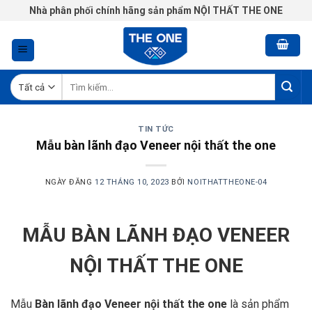
Chuyển
Nhà phân phối chính hãng sản phẩm NỘI THẤT THE ONE
đến
nội
dung
Tìm
kiếm:
TIN TỨC
Mẫu bàn lãnh đạo Veneer nội thất the one
NGÀY ĐĂNG
12 THÁNG 10, 2023
BỞI
NOITHATTHEONE-04
MẪU BÀN LÃNH ĐẠO VENEER
NỘI THẤT THE ONE
Mẫu
Bàn lãnh đạo Veneer nội thất the one
là sản phẩm