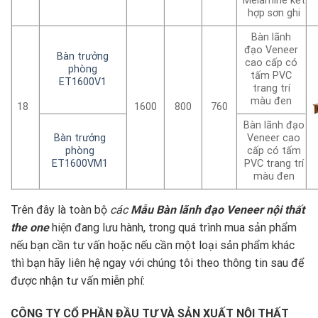
Melamine kết
hợp sơn ghi
Bàn lãnh
đạo Veneer
Bàn trưởng
cao cấp có
phòng
tấm PVC
ET1600V1
trang trí
màu đen
18
1600
800
760
Bàn lãnh đạo
Bàn trưởng
Veneer cao
phòng
cấp có tấm
ET1600VM1
PVC trang trí
màu đen
Trên đây là toàn bộ
các
Mẫu Bàn lãnh đạo Veneer nội thất
the one
hiện đang lưu hành, trong quá trình mua sản phẩm
nếu bạn cần tư vấn hoặc nếu cần một loại sản phẩm khác
thì bạn hãy liên hệ ngay với chúng tôi theo thông tin sau để
được nhận tư vấn miễn phí:
CÔNG TY CỔ PHẦN ĐẦU TƯ VÀ SẢN XUẤT NỘI THẤT