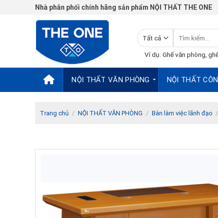
Chuyển
Nhà phân phối chính hãng sản phẩm NỘI THẤT THE ONE
đến
nội
Tìm
dung
kiếm:
Ví dụ: Ghế văn phòng, ghế
NỘI THẤT VĂN PHÒNG
NỘI THẤT CÔN
Trang chủ
/
NỘI THẤT VĂN PHÒNG
/
Bàn làm việc lãnh đạo