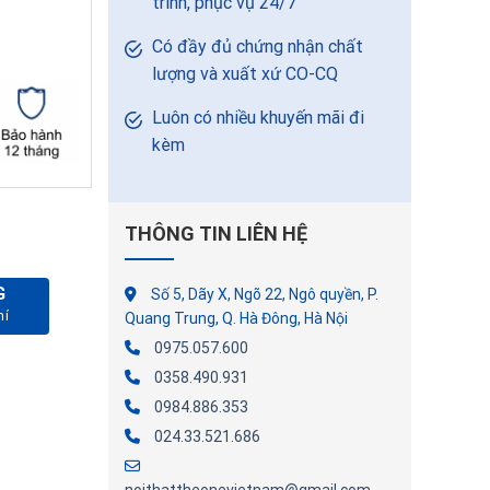
trình, phục vụ 24/7
Có đầy đủ chứng nhận chất
lượng và xuất xứ CO-CQ
Luôn có nhiều khuyến mãi đi
kèm
THÔNG TIN LIÊN HỆ
G
Số 5, Dãy X, Ngõ 22, Ngô quyền, P.
 số lượng
Quang Trung, Q. Hà Đông, Hà Nội
0975.057.600
0358.490.931
0984.886.353
024.33.521.686