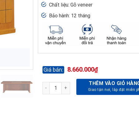
Chất liệu: Gỗ veneer
Bảo hành: 12 tháng
8.660.000
₫
THÊM VÀO GIỎ HÀN
BÀN LÃNH ĐẠO VENEER CAO CẤP DT2010V21