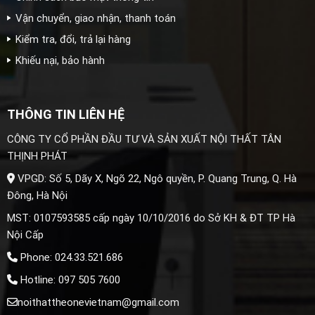
Vận chuyển, giao nhận, thanh toán
Kiểm tra, đổi, trả lại hàng
Khiếu nại, bảo hành
THÔNG TIN LIÊN HỆ
CÔNG TY CỔ PHẦN ĐẦU TƯ VÀ SẢN XUẤT NỘI THẤT TÂN
THỊNH PHÁT
VPGD: Số 5, Dãy X, Ngõ 22, Ngô quyền, P. Quang Trung, Q. Hà
Đông, Hà Nội
MST: 0107593585 cấp ngày 10/10/2016 do Sở KH & ĐT TP Hà
Nội Cấp
Phone: 024.33.521.686
Hotline: 097 505 7600
noithattheonevietnam@gmail.com