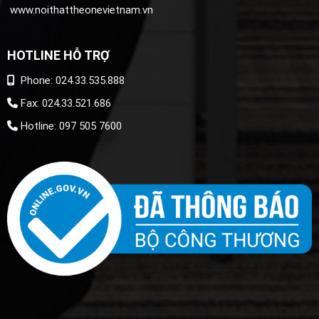
www.noithattheonevietnam.vn
HOTLINE HỖ TRỢ
Phone: 024.33.535.888
Fax: 024.33.521.686
Hotline: 097 505 7600