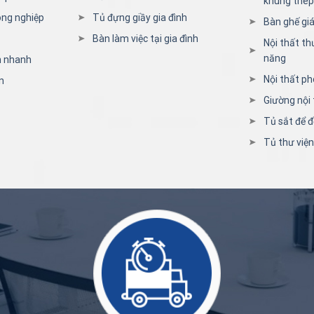
khung thép
ông nghiệp
Tủ đựng giầy gia đình
Bàn ghế giá
Bàn làm việc tại gia đình
Nội thất th
năng
n nhanh
Nội thất ph
n
Giường nội 
Tủ sắt để đ
Tủ thư việ