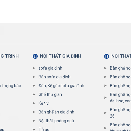
NG TRÌNH
NỘI THẤT GIA ĐÌNH
NỘI THẤ
sofa gia đình
Bàn ghế họ
Bàn sofa gia đình
Bàn ghế họ
c tượng bác
Đôn, Kệ góc sofa gia đình
Bàn ghế học
Ghế thư giãn
Bàn ghế họ
đại học, ca
Kệ tivi
Bàn ghế họ
Bàn ghế ăn gia đình
26
Nội thất phòng ngủ
Bàn ghế học
hép
Tủ áo