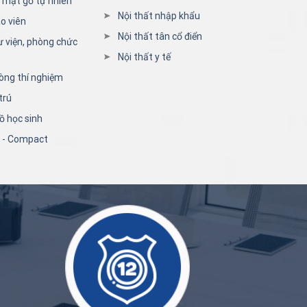
 mặt gỗ tự nhiên
Nội thất nhập khẩu
o viên
Nội thất tân cổ điển
ư viện, phòng chức
Nội thất y tế
òng thí nghiệm
trú
ồ học sinh
n - Compact