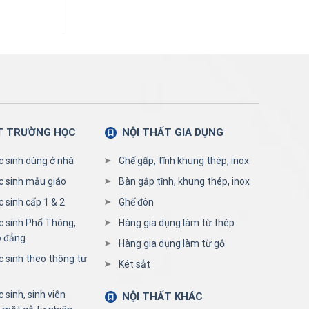
T TRƯỜNG HỌC
NỘI THẤT GIA DỤNG
c sinh dùng ở nhà
Ghế gấp, tĩnh khung thép, inox
c sinh mẫu giáo
Bàn gập tĩnh, khung thép, inox
 sinh cấp 1 & 2
Ghế đôn
c sinh Phổ Thông,
Hàng gia dụng làm từ thép
o đẳng
Hàng gia dụng làm từ gỗ
c sinh theo thông tư
Két sắt
 sinh, sinh viên
NỘI THẤT KHÁC