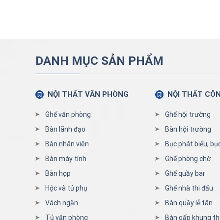
DANH MỤC SẢN PHẨM
NỘI THẤT VĂN PHÒNG
NỘI THẤT CÔ
Ghế văn phòng
Ghế hội trường
Bàn lãnh đạo
Bàn hội trường
Bàn nhân viên
Bục phát biểu, bụ
Bàn máy tính
Ghế phòng chờ
Bàn họp
Ghế quầy bar
Hộc và tủ phụ
Ghế nhà thi đấu
Vách ngăn
Bàn quầy lễ tân
Tủ văn phòng
Bàn gấp khung t