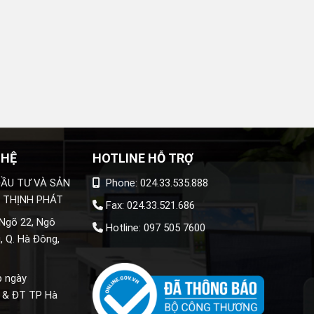
 HỆ
HOTLINE HỖ TRỢ
ẦU TƯ VÀ SẢN
Phone: 024.33.535.888
 THỊNH PHÁT
Fax: 024.33.521.686
 Ngõ 22, Ngô
Hotline: 097 505 7600
, Q. Hà Đông,
p ngày
 & ĐT TP Hà