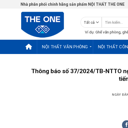
Chuyển
Nhà phân phối chính hãng sản phẩm NỘI THẤT THE ONE
đến
nội
Tìm
dung
kiếm:
Ví dụ: Ghế văn phòng, ghế
NỘI THẤT VĂN PHÒNG
NỘI THẤT CÔN
Thông báo số 37/2024/TB-NTTO ngà
tiế
NGÀY Đ