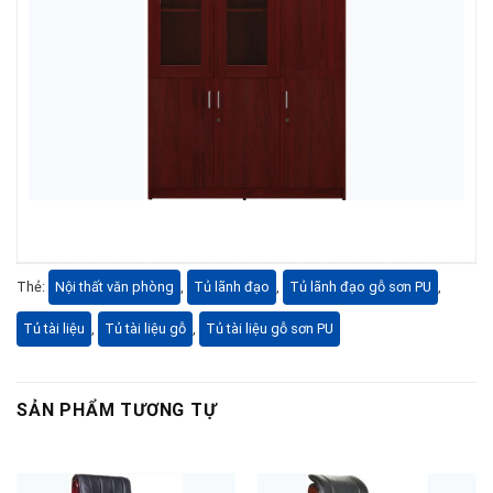
Thẻ:
Nội thất văn phòng
,
Tủ lãnh đạo
,
Tủ lãnh đạo gỗ sơn PU
,
Tủ tài liệu
,
Tủ tài liệu gỗ
,
Tủ tài liệu gỗ sơn PU
SẢN PHẨM TƯƠNG TỰ