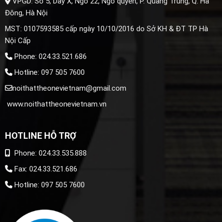
VPGD: Số 5, Dãy X, Ngõ 22, Ngô quyền, P. Quang Trung, Q. Hà
Đông, Hà Nội
MST: 0107593585 cấp ngày 10/10/2016 do Sở KH & ĐT TP Hà
Nội Cấp
Phone: 024.33.521.686
Hotline: 097 505 7600
noithattheonevietnam@gmail.com
www.noithattheonevietnam.vn
HOTLINE HỖ TRỢ
Phone: 024.33.535.888
Fax: 024.33.521.686
Hotline: 097 505 7600