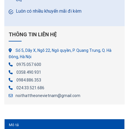
Luôn có nhiều khuyến mãi đi kèm
THÔNG TIN LIÊN HỆ
Số 5, Dãy X, Ngõ 22, Ngô quyền, P. Quang Trung, Q. Hà
Đông, Hà Nội
0975.057.600
0358.490.931
0984.886.353
024.33.521.686
noithattheonevietnam@gmail.com
Mô tả