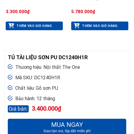
3.300.000
₫
5.780.000
₫
THÊM VÀO GIỎ HÀNG
THÊM VÀO GIỎ HÀNG
TỦ TÀI LIỆU SƠN PU DC1240H1R
Thương hiệu: Nội thất The One
Mã SKU: DC1240H1R
Chất liệu: Gỗ sơn PU
Bảo hành: 12 tháng
3.400.000
₫
MUA NGAY
Giao tận nơi, lắp đặt miễn phí