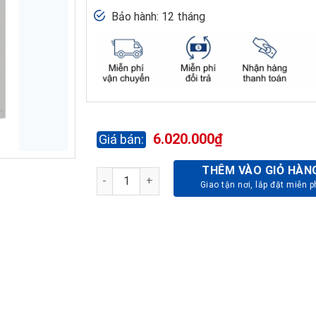
Bảo hành: 12 tháng
6.020.000
₫
THÊM VÀO GIỎ HÀN
TỦ TÀI LIỆU SẮT TU09K8CK số lượng