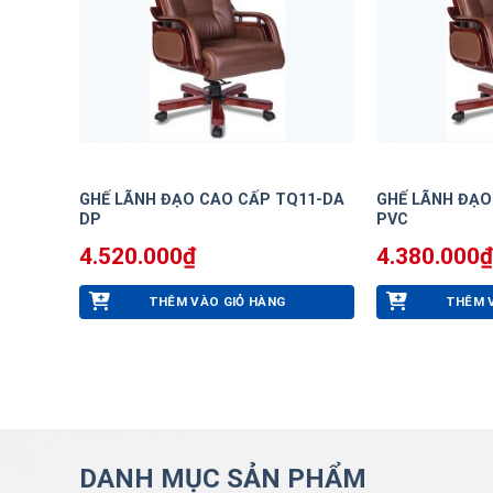
GHẾ LÃNH ĐẠO CAO CẤP TQ11-DA
GHẾ LÃNH ĐẠO
DP
PVC
4.520.000
₫
4.380.000
₫
THÊM VÀO GIỎ HÀNG
THÊM 
DANH MỤC SẢN PHẨM