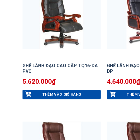
GHẾ LÃNH ĐẠO CAO CẤP TQ16-DA
GHẾ LÃNH ĐẠO
PVC
DP
5.620.000
₫
4.640.000
₫
THÊM VÀO GIỎ HÀNG
THÊM 