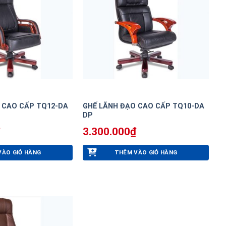
 CAO CẤP TQ12-DA
GHẾ LÃNH ĐẠO CAO CẤP TQ10-DA
DP
3.300.000
₫
VÀO GIỎ HÀNG
THÊM VÀO GIỎ HÀNG