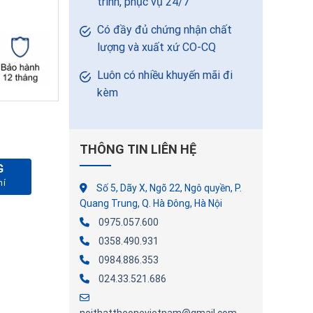
trình, phục vụ 24/7
Có đầy đủ chứng nhận chất
lượng và xuất xứ CO-CQ
Luôn có nhiều khuyến mãi đi
kèm
THÔNG TIN LIÊN HỆ
G
Số 5, Dãy X, Ngõ 22, Ngô quyền, P.
Quang Trung, Q. Hà Đông, Hà Nội
0975.057.600
0358.490.931
0984.886.353
024.33.521.686