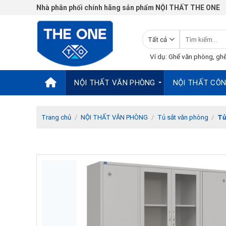
Chuyển
Nhà phân phối chính hãng sản phẩm NỘI THẤT THE ONE
đến
nội
Tìm
dung
kiếm:
Ví dụ: Ghế văn phòng, ghế
NỘI THẤT VĂN PHÒNG
NỘI THẤT CÔN
Trang chủ
/
NỘI THẤT VĂN PHÒNG
/
Tủ sắt văn phòng
/
Tủ