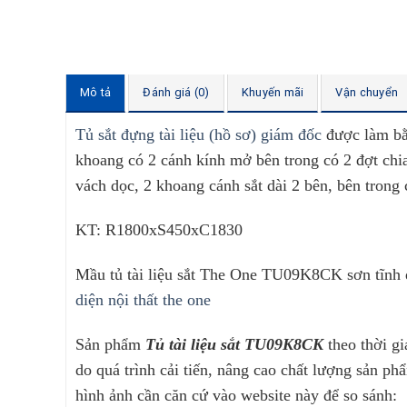
Mô tả
Đánh giá (0)
Khuyến mãi
Vận chuyển
Tủ sắt đựng tài liệu (hồ sơ) giám đốc
được làm bằn
khoang có 2 cánh kính mở bên trong có 2 đợt chia
vách dọc, 2 khoang cánh sắt dài 2 bên, bên trong 
KT: R1800xS450xC1830
Mầu tủ tài liệu sắt The One TU09K8CK sơn tĩnh 
diện nội thất the one
Sản phẩm
Tủ tài liệu sắt TU09K8CK
theo thời g
do quá trình cải tiến, nâng cao chất lượng sản p
hình ảnh cần căn cứ vào website này để so sánh: