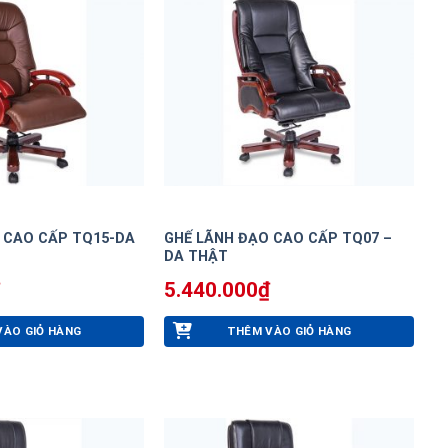
 CAO CẤP TQ15-DA
GHẾ LÃNH ĐẠO CAO CẤP TQ07 –
DA THẬT
5.440.000
₫
VÀO GIỎ HÀNG
THÊM VÀO GIỎ HÀNG