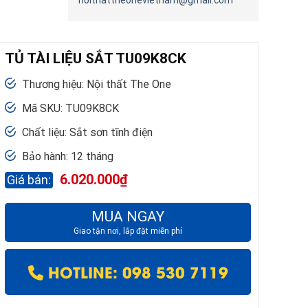
noithattheonevietnam@gmail.com
TỦ TÀI LIỆU SẮT TU09K8CK
Thương hiệu: Nội thất The One
Mã SKU: TU09K8CK
Chất liệu: Sắt sơn tĩnh điện
Bảo hành: 12 tháng
6.020.000
₫
MUA NGAY
Giao tận nơi, lắp đặt miễn phí
HOTLINE: 098 530 7119