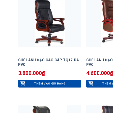
GHẾ LÃNH ĐẠO CAO CẤP TQ17-DA
GHẾ LÃNH ĐẠO
PVC
PVC
3.800.000
₫
4.600.000
₫
THÊM VÀO GIỎ HÀNG
THÊM 