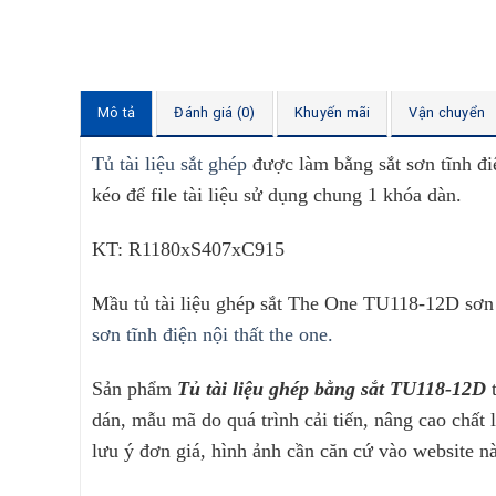
Mô tả
Đánh giá (0)
Khuyến mãi
Vận chuyển
Tủ tài liệu sắt ghép
được làm bằng sắt sơn tĩnh đ
kéo để file tài liệu sử dụng chung 1 khóa dàn.
KT: R1180xS407xC915
Mầu tủ tài liệu ghép sắt The One TU118-12D sơn 
sơn tĩnh điện nội thất the one.
Sản phẩm
Tủ tài liệu ghép bằng sắt TU118-12D
dán, mẫu mã do quá trình cải tiến, nâng cao chấ
lưu ý đơn giá, hình ảnh cần căn cứ vào website n