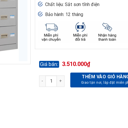
Chất liệu: Sắt sơn tĩnh điện
Bảo hành: 12 tháng
3.510.000
₫
THÊM VÀO GIỎ HÀN
TỦ TÀI LIỆU GHÉP BẰNG SẮT TU118-12D số l