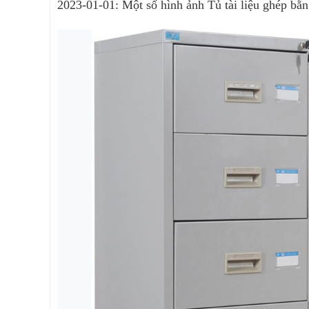
2023-01-01: Một số hình ảnh Tủ tài liệu ghép b