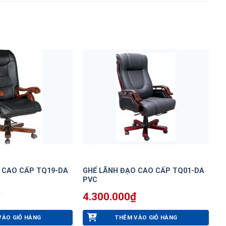
 CAO CẤP TQ19-DA
GHẾ LÃNH ĐẠO CAO CẤP TQ01-DA
PVC
4.300.000
₫
VÀO GIỎ HÀNG
THÊM VÀO GIỎ HÀNG