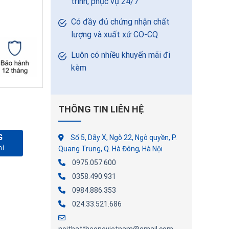
trình, phục vụ 24/7
Có đầy đủ chứng nhận chất
lượng và xuất xứ CO-CQ
Luôn có nhiều khuyến mãi đi
kèm
THÔNG TIN LIÊN HỆ
G
Số 5, Dãy X, Ngõ 22, Ngô quyền, P.
ượng
Quang Trung, Q. Hà Đông, Hà Nội
0975.057.600
0358.490.931
0984.886.353
024.33.521.686