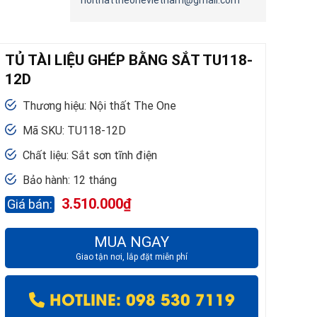
noithattheonevietnam@gmail.com
TỦ TÀI LIỆU GHÉP BẰNG SẮT TU118-
12D
Thương hiệu: Nội thất The One
Mã SKU: TU118-12D
Chất liệu: Sắt sơn tĩnh điện
Bảo hành: 12 tháng
3.510.000
₫
MUA NGAY
Giao tận nơi, lắp đặt miễn phí
HOTLINE: 098 530 7119