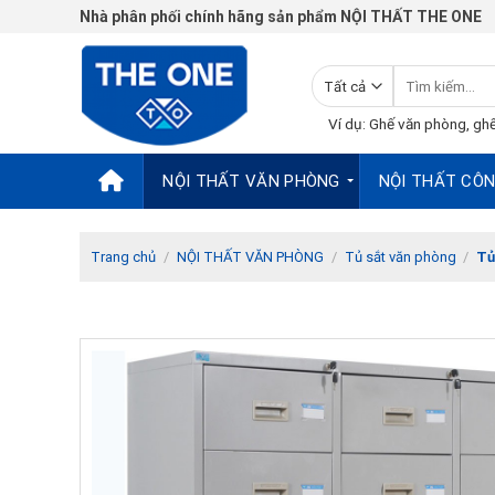
Chuyển
Nhà phân phối chính hãng sản phẩm NỘI THẤT THE ONE
đến
nội
Tìm
dung
kiếm:
Ví dụ: Ghế văn phòng, ghế
NỘI THẤT VĂN PHÒNG
NỘI THẤT CÔN
Trang chủ
/
NỘI THẤT VĂN PHÒNG
/
Tủ sắt văn phòng
/
Tủ