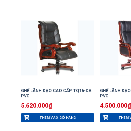
GHẾ LÃNH ĐẠO CAO CẤP TQ16-DA
GHẾ LÃNH ĐẠO
PVC
PVC
5.620.000
₫
4.500.000
₫
THÊM VÀO GIỎ HÀNG
THÊM 