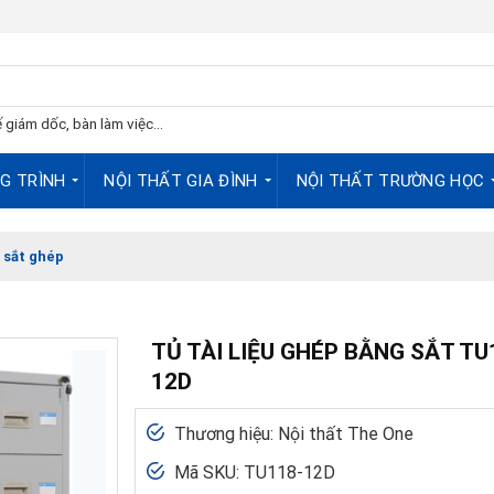
 giám dốc, bàn làm việc...
G TRÌNH
NỘI THẤT GIA ĐÌNH
NỘI THẤT TRƯỜNG HỌC
 sắt ghép
TỦ TÀI LIỆU GHÉP BẰNG SẮT TU
12D
Thương hiệu: Nội thất The One
Mã SKU: TU118-12D