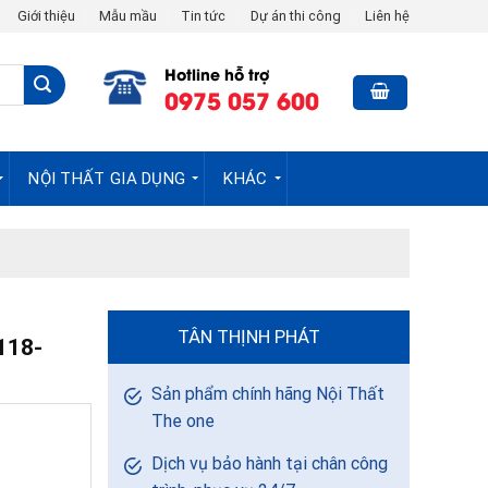
Giới thiệu
Mẫu mầu
Tin tức
Dự án thi công
Liên hệ
Hotline hỗ trợ
0975 057 600
NỘI THẤT GIA DỤNG
KHÁC
TÂN THỊNH PHÁT
118-
Sản phẩm chính hãng Nội Thất
The one
Dịch vụ bảo hành tại chân công