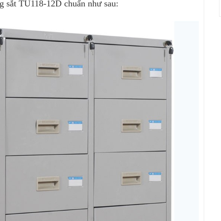
ằng sắt TU118-12D chuẩn như sau: