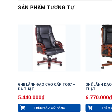
SẢN PHẨM TƯƠNG TỰ
GHẾ LÃNH ĐẠO CAO CẤP TQ07 –
GHẾ LÃNH ĐẠO
DA THẬT
THẬT
5.440.000
₫
6.770.000
₫
THÊM VÀO GIỎ HÀNG
THÊM 