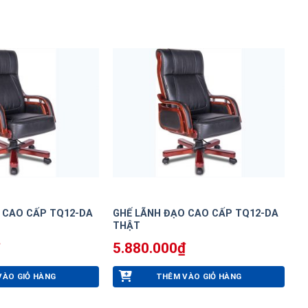
 CAO CẤP TQ12-DA
GHẾ LÃNH ĐẠO CAO CẤP TQ12-DA
THẬT
5.880.000
₫
VÀO GIỎ HÀNG
THÊM VÀO GIỎ HÀNG