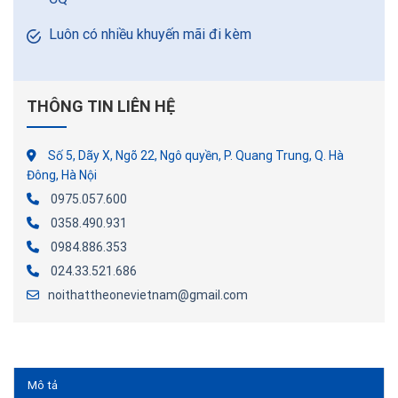
Luôn có nhiều khuyến mãi đi kèm
THÔNG TIN LIÊN HỆ
Số 5, Dãy X, Ngõ 22, Ngô quyền, P. Quang Trung, Q. Hà
Đông, Hà Nội
0975.057.600
0358.490.931
0984.886.353
024.33.521.686
noithattheonevietnam@gmail.com
Mô tả