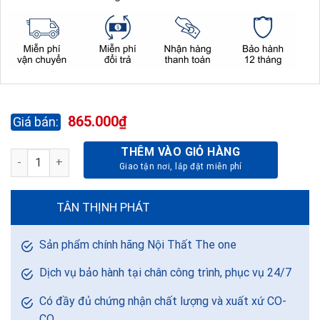
865.000
₫
THÊM VÀO GIỎ HÀNG
TỦ TÀI LIỆU ATHENA GIÁ TỐT AT880DR số lượng
TÂN THỊNH PHÁT
Sản phẩm chính hãng Nội Thất The one
Dịch vụ bảo hành tại chân công trình, phục vụ 24/7
Có đầy đủ chứng nhận chất lượng và xuất xứ CO-
CQ