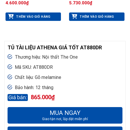
4.600.000
₫
5.730.000
₫
THÊM VÀO GIỎ HÀNG
THÊM VÀO GIỎ HÀNG
TỦ TÀI LIỆU ATHENA GIÁ TỐT AT880DR
Thương hiệu: Nội thất The One
Mã SKU: AT880DR
Chất liệu: Gỗ melamine
Bảo hành: 12 tháng
865.000
₫
MUA NGAY
Giao tận nơi, lắp đặt miễn phí