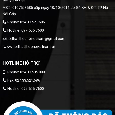
MST: 0107593585 cấp ngày 10/10/2016 do Sở KH & ĐT TP Hà
Nội Cấp
Phone: 024.33.521.686
Hotline: 097 505 7600
noithattheonevietnam@gmail.com
www.noithattheonevietnam.vn
HOTLINE HỖ TRỢ
Phone: 024.33.535.888
Fax: 024.33.521.686
Hotline: 097 505 7600