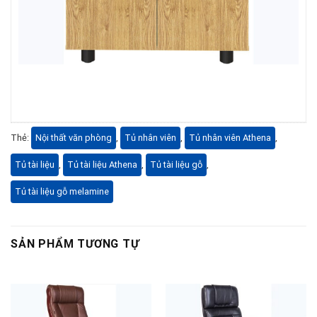
Thẻ:
Nội thất văn phòng
,
Tủ nhân viên
,
Tủ nhân viên Athena
,
Tủ tài liệu
,
Tủ tài liệu Athena
,
Tủ tài liệu gỗ
,
Tủ tài liệu gỗ melamine
SẢN PHẨM TƯƠNG TỰ