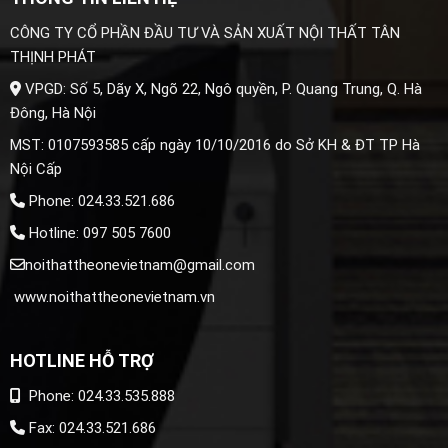
CÔNG TY CỔ PHẦN ĐẦU TƯ VÀ SẢN XUẤT NỘI THẤT TÂN
THỊNH PHÁT
VPGD: Số 5, Dãy X, Ngõ 22, Ngô quyền, P. Quang Trung, Q. Hà
Đông, Hà Nội
MST: 0107593585 cấp ngày 10/10/2016 do Sở KH & ĐT TP Hà
Nội Cấp
Phone: 024.33.521.686
Hotline: 097 505 7600
noithattheonevietnam@gmail.com
www.noithattheonevietnam.vn
HOTLINE HỖ TRỢ
Phone: 024.33.535.888
Fax: 024.33.521.686