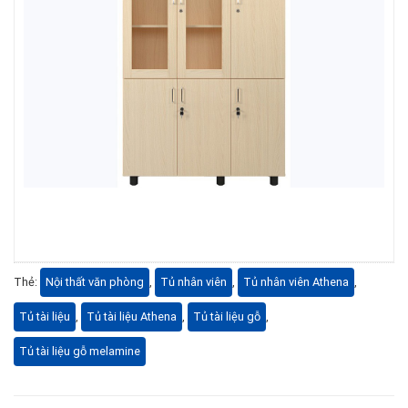
Thẻ:
Nội thất văn phòng
,
Tủ nhân viên
,
Tủ nhân viên Athena
,
Tủ tài liệu
,
Tủ tài liệu Athena
,
Tủ tài liệu gỗ
,
Tủ tài liệu gỗ melamine