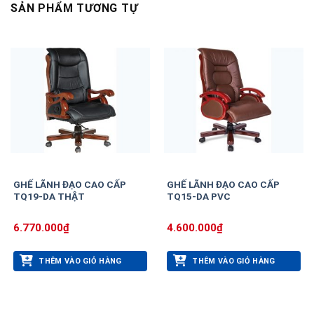
SẢN PHẨM TƯƠNG TỰ
GHẾ LÃNH ĐẠO CAO CẤP
GHẾ LÃNH ĐẠO CAO CẤP
TQ19-DA THẬT
TQ15-DA PVC
6.770.000
₫
4.600.000
₫
THÊM VÀO GIỎ HÀNG
THÊM VÀO GIỎ HÀNG