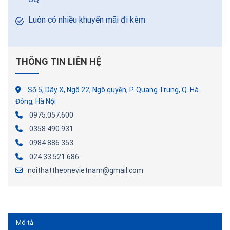
Luôn có nhiều khuyến mãi đi kèm
THÔNG TIN LIÊN HỆ
Số 5, Dãy X, Ngõ 22, Ngô quyền, P. Quang Trung, Q. Hà
Đông, Hà Nội
0975.057.600
0358.490.931
0984.886.353
024.33.521.686
noithattheonevietnam@gmail.com
Mô tả