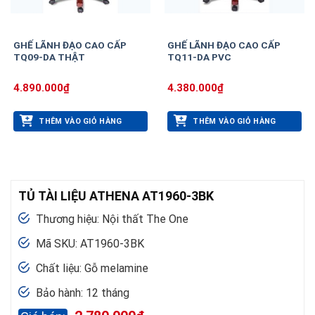
GHẾ LÃNH ĐẠO CAO CẤP
GHẾ LÃNH ĐẠO CAO CẤP
TQ09-DA THẬT
TQ11-DA PVC
4.890.000
₫
4.380.000
₫
THÊM VÀO GIỎ HÀNG
THÊM VÀO GIỎ HÀNG
TỦ TÀI LIỆU ATHENA AT1960-3BK
Thương hiệu: Nội thất The One
Mã SKU: AT1960-3BK
Chất liệu: Gỗ melamine
Bảo hành: 12 tháng