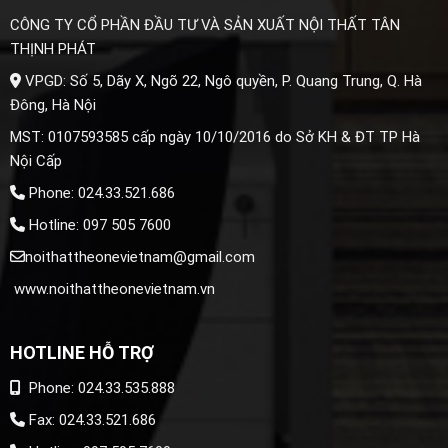
CÔNG TY CỔ PHẦN ĐẦU TƯ VÀ SẢN XUẤT NỘI THẤT TÂN
THỊNH PHÁT
VPGD: Số 5, Dãy X, Ngõ 22, Ngô quyền, P. Quang Trung, Q. Hà
Đông, Hà Nội
MST: 0107593585 cấp ngày 10/10/2016 do Sở KH & ĐT TP Hà
Nội Cấp
Phone: 024.33.521.686
Hotline: 097 505 7600
noithattheonevietnam@gmail.com
www.noithattheonevietnam.vn
HOTLINE HỖ TRỢ
Phone: 024.33.535.888
Fax: 024.33.521.686