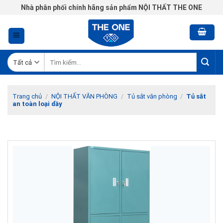
Chuyển
Nhà phân phối chính hãng sản phẩm NỘI THẤT THE ONE
đến
nội
dung
Tìm
kiếm:
Trang chủ
/
NỘI THẤT VĂN PHÒNG
/
Tủ sắt văn phòng
/
Tủ sắt
an toàn loại dầy