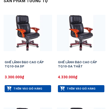
SẢN PHẨM TƯƠNG TỰ
GHẾ LÃNH ĐẠO CAO CẤP
GHẾ LÃNH ĐẠO CAO CẤP
TQ10-DA DP
TQ10-DA THẬT
3.300.000
₫
4.330.000
₫
THÊM VÀO GIỎ HÀNG
THÊM VÀO GIỎ HÀNG