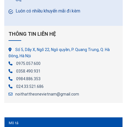
Luôn có nhiều khuyến mãi đi kèm
THÔNG TIN LIÊN HỆ
Số 5, Dãy X, Ngõ 22, Ngô quyền, P. Quang Trung, Q. Hà
Đông, Hà Nội
0975.057.600
0358.490.931
0984.886.353
024.33.521.686
noithattheonevietnam@gmail.com
Mô tả