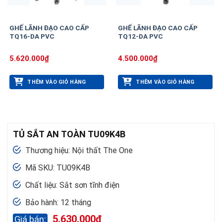
GHẾ LÃNH ĐẠO CAO CẤP
GHẾ LÃNH ĐẠO CAO CẤP
TQ16-DA PVC
TQ12-DA PVC
5.620.000
₫
4.500.000
₫
THÊM VÀO GIỎ HÀNG
THÊM VÀO GIỎ HÀNG
TỦ SẮT AN TOÀN TU09K4B
Thương hiệu: Nội thất The One
Mã SKU: TU09K4B
Chất liệu: Sắt sơn tĩnh điện
Bảo hành: 12 tháng
5.630.000
₫