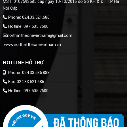
MST: 0107593585 cấp ngày 10/10/2016 do Sở KH & ĐT TP Hà
Nội Cấp
Phone: 024.33.521.686
Hotline: 097 505 7600
noithattheonevietnam@gmail.com
www.noithattheonevietnam.vn
HOTLINE HỖ TRỢ
Phone: 024.33.535.888
Fax: 024.33.521.686
Hotline: 097 505 7600