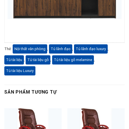
Thẻ:
Nội thất văn phòng
,
Tủ lãnh đạo
,
Tủ lãnh đạo luxury
,
Tủ tài liệu
,
Tủ tài liệu gỗ
,
Tủ tài liệu gỗ melamine
,
Tủ tài liệu Luxury
SẢN PHẨM TƯƠNG TỰ