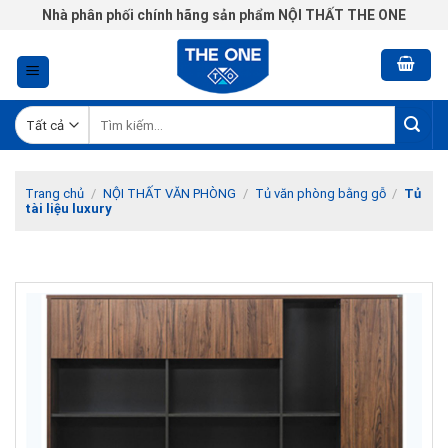
Chuyển
Nhà phân phối chính hãng sản phẩm NỘI THẤT THE ONE
đến
nội
dung
Tìm
kiếm:
Trang chủ
/
NỘI THẤT VĂN PHÒNG
/
Tủ văn phòng bằng gỗ
/
Tủ
tài liệu luxury