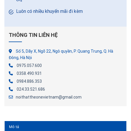
Luôn có nhiều khuyến mãi đi kèm
THÔNG TIN LIÊN HỆ
Số 5, Dãy X, Ngõ 22, Ngô quyền, P. Quang Trung, Q. Hà
Đông, Hà Nội
0975.057.600
0358.490.931
0984.886.353
024.33.521.686
noithattheonevietnam@gmail.com
Mô tả