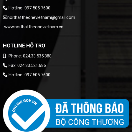
Hotline: 097 505 7600
noithattheonevietnam@gmail.com
www.noithattheonevietnam.vn
HOTLINE HỖ TRỢ
Phone: 024.33.535.888
Fax: 024.33.521.686
Hotline: 097 505 7600