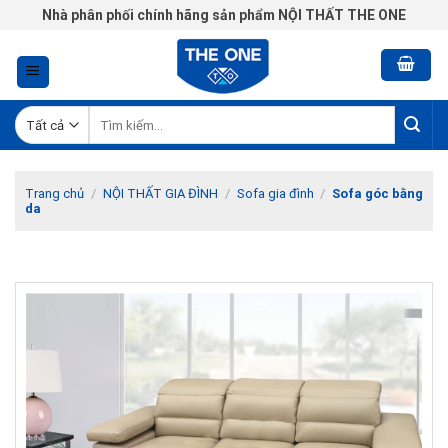
Chuyển
Nhà phân phối chính hãng sản phẩm NỘI THẤT THE ONE
đến
nội
dung
Tìm
kiếm:
Trang chủ
/
NỘI THẤT GIA ĐÌNH
/
Sofa gia đình
/
Sofa góc bằng
da