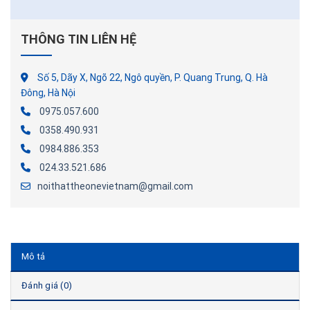
THÔNG TIN LIÊN HỆ
Số 5, Dãy X, Ngõ 22, Ngô quyền, P. Quang Trung, Q. Hà
Đông, Hà Nội
0975.057.600
0358.490.931
0984.886.353
024.33.521.686
noithattheonevietnam@gmail.com
Mô tả
Đánh giá (0)