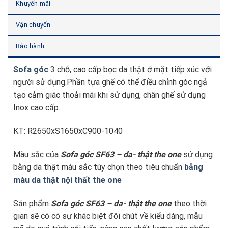
Khuyến mãi
Vận chuyển
Bảo hành
Sofa góc
3 chỗ, cao cấp bọc da thật ở mặt tiếp xúc với
người sử dụng.Phần tựa ghế có thể điều chỉnh góc ngả
tạo cảm giác thoải mái khi sử dụng, chân ghế sử dụng
Inox cao cấp.
KT: R2650xS1650xC900-1040
Màu sắc của
Sofa góc SF63 – da- thật
t
he one
sử dụng
bằng da thật màu sắc tùy chọn theo tiêu chuẩn
bảng
màu da thật nội thất the one
Sản phẩm
Sofa góc SF63 – da- thật
t
he one
theo thời
gian sẽ có có sự khác biệt đôi chút về kiểu dáng, mẫu