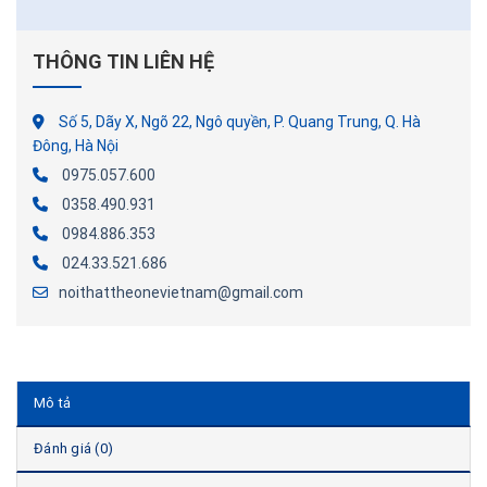
THÔNG TIN LIÊN HỆ
Số 5, Dãy X, Ngõ 22, Ngô quyền, P. Quang Trung, Q. Hà
Đông, Hà Nội
0975.057.600
0358.490.931
0984.886.353
024.33.521.686
noithattheonevietnam@gmail.com
Mô tả
Đánh giá (0)