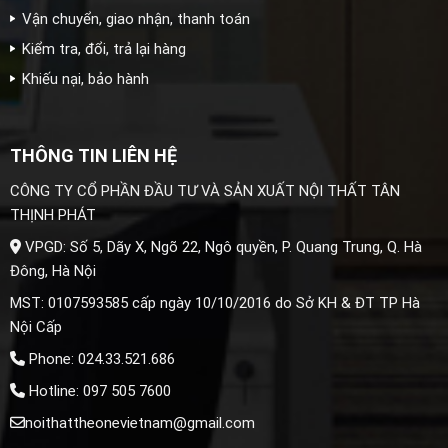
Vận chuyển, giao nhận, thanh toán
Kiểm tra, đổi, trả lại hàng
Khiếu nại, bảo hành
THÔNG TIN LIÊN HỆ
CÔNG TY CỔ PHẦN ĐẦU TƯ VÀ SẢN XUẤT NỘI THẤT TÂN
THỊNH PHÁT
VPGD: Số 5, Dãy X, Ngõ 22, Ngô quyền, P. Quang Trung, Q. Hà
Đông, Hà Nội
MST: 0107593585 cấp ngày 10/10/2016 do Sở KH & ĐT TP Hà
Nội Cấp
Phone: 024.33.521.686
Hotline: 097 505 7600
noithattheonevietnam@gmail.com