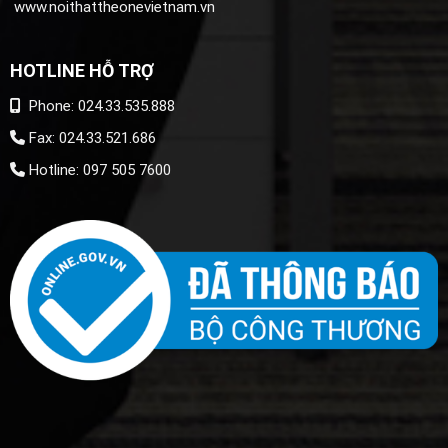
www.noithattheonevietnam.vn
HOTLINE HỖ TRỢ
Phone: 024.33.535.888
Fax: 024.33.521.686
Hotline: 097 505 7600