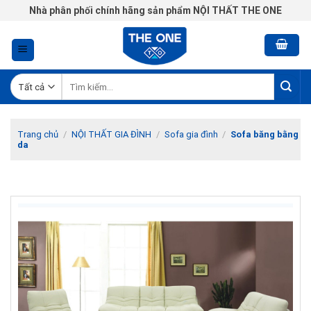
Chuyển
Nhà phân phối chính hãng sản phẩm NỘI THẤT THE ONE
đến
nội
dung
Tìm
kiếm:
Trang chủ
/
NỘI THẤT GIA ĐÌNH
/
Sofa gia đình
/
Sofa băng bằng
da