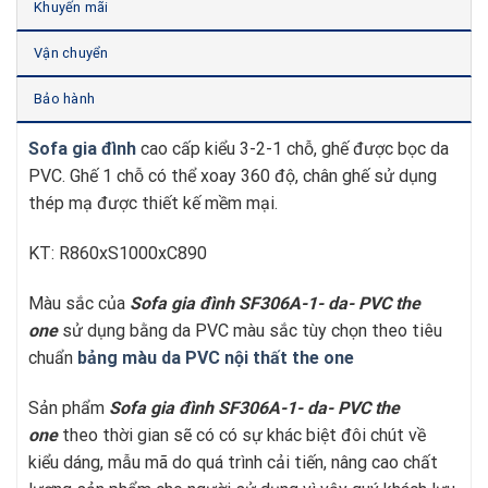
Khuyến mãi
Vận chuyển
Bảo hành
Sofa gia đình
cao cấp kiểu 3-2-1 chỗ, ghế được bọc da
PVC. Ghế 1 chỗ có thể xoay 360 độ, chân ghế sử dụng
thép mạ được thiết kế mềm mại.
KT: R860xS1000xC890
Màu sắc của
Sofa gia đình SF306A-1- da- PVC
t
he
one
sử dụng bằng da PVC màu sắc tùy chọn theo tiêu
chuẩn
bảng màu da PVC nội thất the one
Sản phẩm
Sofa gia đình SF306A-1- da- PVC
t
he
one
theo thời gian sẽ có có sự khác biệt đôi chút về
kiểu dáng, mẫu mã do quá trình cải tiến, nâng cao chất