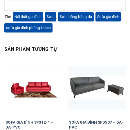
Thẻ:
Nội thất gia đình
,
Sofa
,
Sofa băng bằng da
,
Sofa gia đình
,
sofa gia đình phòng khách
SẢN PHẨM TƯƠNG TỰ
SOFA GIA ĐÌNH SF312-1 –
SOFA GIA ĐÌNH SFD507 – DA-
DA-PVC
PVC