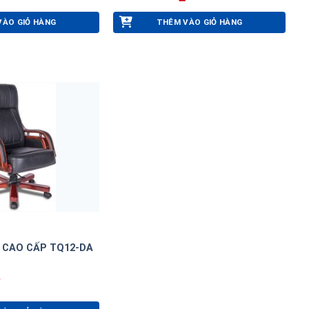
VÀO GIỎ HÀNG
THÊM VÀO GIỎ HÀNG
 CAO CẤP TQ12-DA