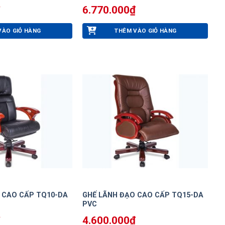
6.770.000
₫
VÀO GIỎ HÀNG
THÊM VÀO GIỎ HÀNG
 CAO CẤP TQ10-DA
GHẾ LÃNH ĐẠO CAO CẤP TQ15-DA
PVC
4.600.000
₫