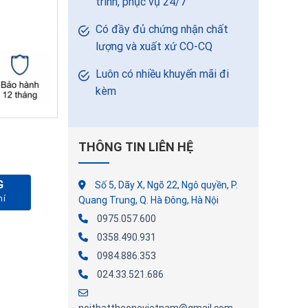
trình, phục vụ 24/7
Có đầy đủ chứng nhận chất
lượng và xuất xứ CO-CQ
Luôn có nhiều khuyến mãi đi
kèm
THÔNG TIN LIÊN HỆ
G
Số 5, Dãy X, Ngõ 22, Ngô quyền, P.
 số lượng
Quang Trung, Q. Hà Đông, Hà Nội
0975.057.600
0358.490.931
0984.886.353
024.33.521.686