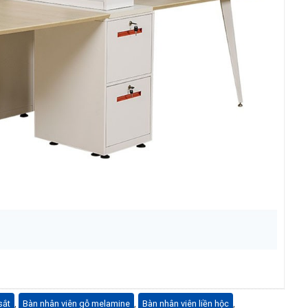
sắt
,
Bàn nhân viên gỗ melamine
,
Bàn nhân viên liền hộc
,