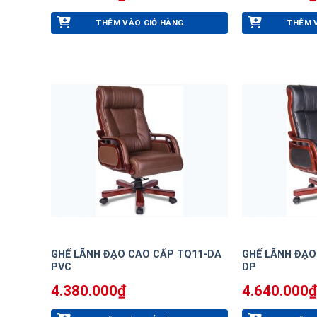
THÊM VÀO GIỎ HÀNG
THÊM 
GHẾ LÃNH ĐẠO CAO CẤP TQ11-DA
GHẾ LÃNH ĐẠO
PVC
DP
4.380.000
₫
4.640.000
₫