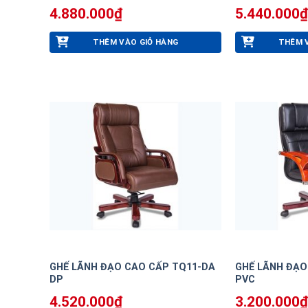
4.880.000
₫
5.440.000
₫
THÊM VÀO GIỎ HÀNG
THÊM 
GHẾ LÃNH ĐẠO CAO CẤP TQ11-DA
GHẾ LÃNH ĐẠO
DP
PVC
4.520.000
₫
3.200.000
₫