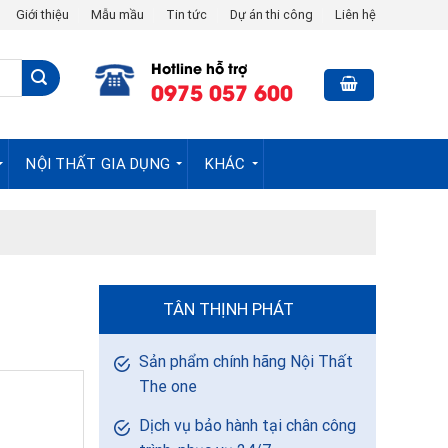
Giới thiệu
Mẫu mầu
Tin tức
Dự án thi công
Liên hệ
Hotline hỗ trợ
0975 057 600
NỘI THẤT GIA DỤNG
KHÁC
TÂN THỊNH PHÁT
Sản phẩm chính hãng Nội Thất
The one
Dịch vụ bảo hành tại chân công