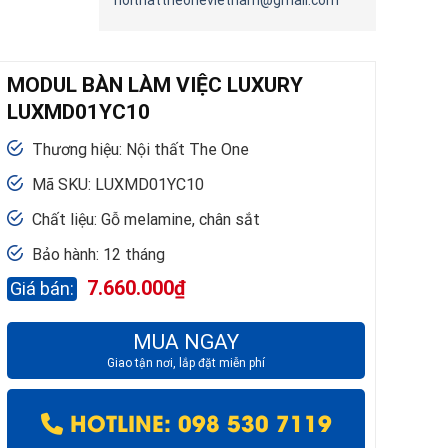
noithattheonevietnam@gmail.com
MODUL BÀN LÀM VIỆC LUXURY
LUXMD01YC10
Thương hiệu: Nội thất The One
Mã SKU: LUXMD01YC10
Chất liệu: Gỗ melamine, chân sắt
Bảo hành: 12 tháng
7.660.000
₫
MUA NGAY
Giao tận nơi, lắp đặt miễn phí
HOTLINE: 098 530 7119