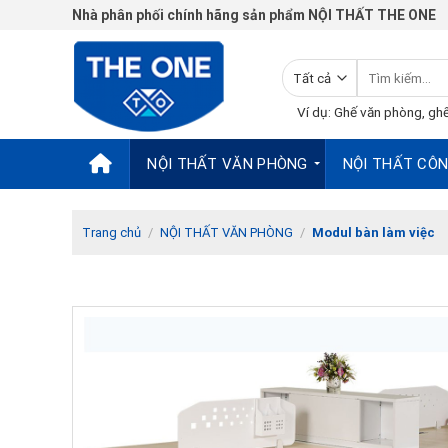
Chuyển
Nhà phân phối chính hãng sản phẩm NỘI THẤT THE ONE
đến
nội
Tìm
dung
kiếm:
Ví dụ: Ghế văn phòng, ghế
NỘI THẤT VĂN PHÒNG
NỘI THẤT CÔN
Trang chủ
/
NỘI THẤT VĂN PHÒNG
/
Modul bàn làm việc