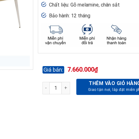
Chất liệu: Gỗ melamine, chân sắt
Bảo hành: 12 tháng
7.660.000
₫
THÊM VÀO GIỎ HÀN
MODUL BÀN LÀM VIỆC LUXURY LUXMD01YC10