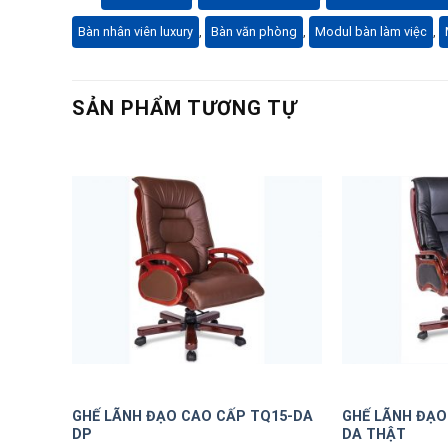
Bàn nhân viên luxury
,
Bàn văn phòng
,
Modul bàn làm việc
,
SẢN PHẨM TƯƠNG TỰ
GHẾ LÃNH ĐẠO CAO CẤP TQ15-DA
GHẾ LÃNH ĐẠO
DP
DA THẬT