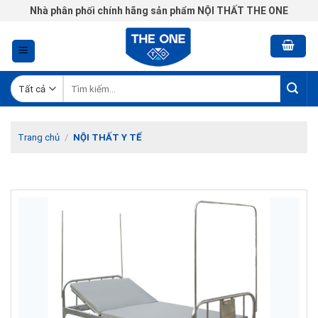
Chuyển
Nhà phân phối chính hãng sản phẩm NỘI THẤT THE ONE
đến
nội
dung
Tìm
kiếm:
Trang chủ
/
NỘI THẤT Y TẾ