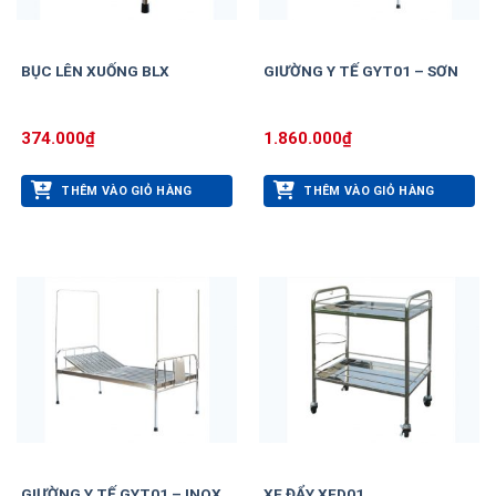
BỤC LÊN XUỐNG BLX
GIƯỜNG Y TẾ GYT01 – SƠN
374.000
₫
1.860.000
₫
THÊM VÀO GIỎ HÀNG
THÊM VÀO GIỎ HÀNG
GIƯỜNG Y TẾ GYT01 – INOX
XE ĐẨY XED01