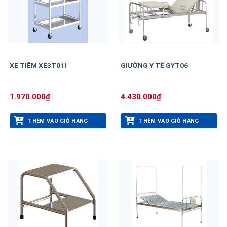
XE TIÊM XE3T01I
GIƯỜNG Y TẾ GYT06
1.970.000
₫
4.430.000
₫
THÊM VÀO GIỎ HÀNG
THÊM VÀO GIỎ HÀNG