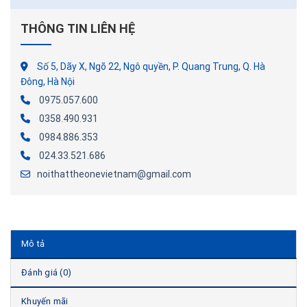
THÔNG TIN LIÊN HỆ
Số 5, Dãy X, Ngõ 22, Ngô quyền, P. Quang Trung, Q. Hà
Đông, Hà Nội
0975.057.600
0358.490.931
0984.886.353
024.33.521.686
noithattheonevietnam@gmail.com
Mô tả
Đánh giá (0)
Khuyến mãi