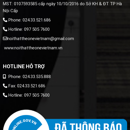
MST: 0107593585 cấp ngày 10/10/2016 do Sở KH & ĐT TP Hà
Nội Cấp
Phone: 024.33.521.686
Hotline: 097 505 7600
noithattheonevietnam@gmail.com
www.noithattheonevietnam.vn
HOTLINE HỖ TRỢ
Phone: 024.33.535.888
Fax: 024.33.521.686
Hotline: 097 505 7600