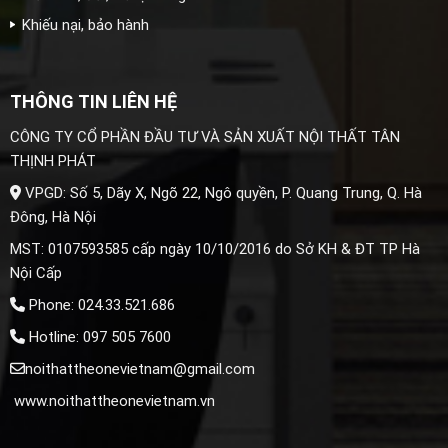
Khiếu nại, bảo hành
THÔNG TIN LIÊN HỆ
CÔNG TY CỔ PHẦN ĐẦU TƯ VÀ SẢN XUẤT NỘI THẤT TÂN
THỊNH PHÁT
VPGD: Số 5, Dãy X, Ngõ 22, Ngô quyền, P. Quang Trung, Q. Hà
Đông, Hà Nội
MST: 0107593585 cấp ngày 10/10/2016 do Sở KH & ĐT TP Hà
Nội Cấp
Phone: 024.33.521.686
Hotline: 097 505 7600
noithattheonevietnam@gmail.com
www.noithattheonevietnam.vn