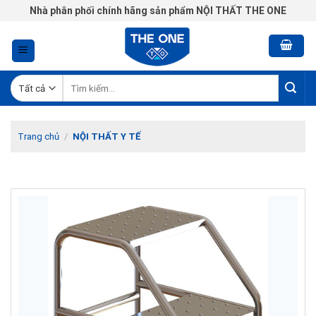
Chuyển
Nhà phân phối chính hãng sản phẩm NỘI THẤT THE ONE
đến
nội
dung
Tìm
kiếm:
Trang chủ
/
NỘI THẤT Y TẾ