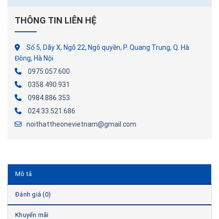
THÔNG TIN LIÊN HỆ
Số 5, Dãy X, Ngõ 22, Ngô quyền, P. Quang Trung, Q. Hà
Đông, Hà Nội
0975.057.600
0358.490.931
0984.886.353
024.33.521.686
noithattheonevietnam@gmail.com
Mô tả
Đánh giá (0)
Khuyến mãi