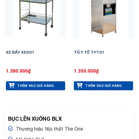
XE ĐẨY XED01
TỦ Y TẾ TYT01
1.380.000
₫
1.350.000
₫
THÊM VÀO GIỎ HÀNG
THÊM VÀO GIỎ HÀNG
BỤC LÊN XUỐNG BLX
Thương hiệu: Nội thất The One