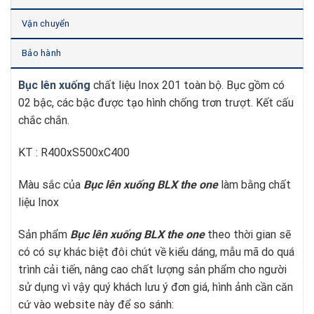
Vận chuyển
Bảo hành
Bục lên xuống
chất liệu Inox 201 toàn bộ. Bục gồm có
02 bậc, các bậc được tạo hình chống trơn trượt. Kết cấu
chắc chắn.
KT : R400xS500xC400
Màu sắc của
Bục lên xuống BLX
t
he one
làm bằng chất
liệu Inox
Sản phẩm
Bục lên xuống BLX
t
he one
theo thời gian sẽ
có có sự khác biệt đôi chút về kiểu dáng, mẫu mã do quá
trình cải tiến, nâng cao chất lượng sản phẩm cho người
sử dụng vì vậy quý khách lưu ý đơn giá, hình ảnh cần căn
cứ vào website này để so sánh: