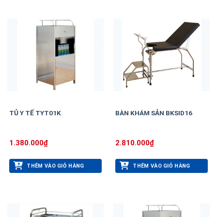
TỦ Y TẾ TYT01K
BÀN KHÁM SẢN BKSID16
1.380.000
₫
2.810.000
₫
THÊM VÀO GIỎ HÀNG
THÊM VÀO GIỎ HÀNG