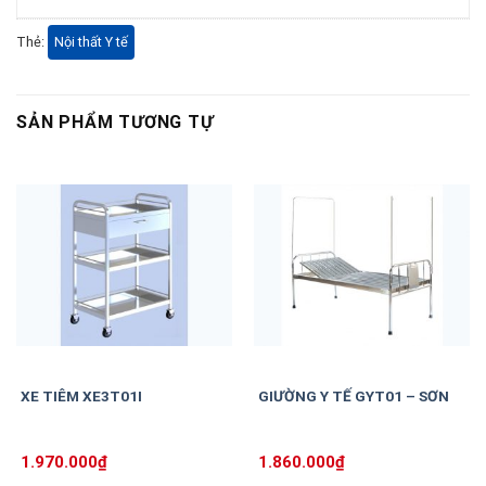
Thẻ:
Nội thất Y tế
SẢN PHẨM TƯƠNG TỰ
XE TIÊM XE3T01I
GIƯỜNG Y TẾ GYT01 – SƠN
1.970.000
₫
1.860.000
₫