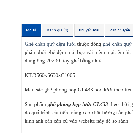
Mô tả
Đánh giá (0)
Khuyến mãi
Vận chuyển
Ghế chân quỳ đệm lưới
thuộc dòng
ghế chân quỳ
phân phối ghế đệm mút bọc vải mềm mại, êm ái, 
dụng ống 20×30, tay ghế bằng nhựa.
KT:R560xS630xC1005
Mầu sắc ghế phòng họp GL433 bọc lưới theo tiê
Sản phẩm
ghế phòng họp lưới GL433
theo thời 
do quá trình cải tiến, nâng cao chất lượng sản p
hình ảnh cần căn cứ vào website này để so sánh: