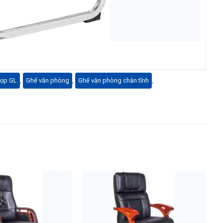
họp GL
,
Ghế văn phòng
,
Ghế văn phòng chân tĩnh
,