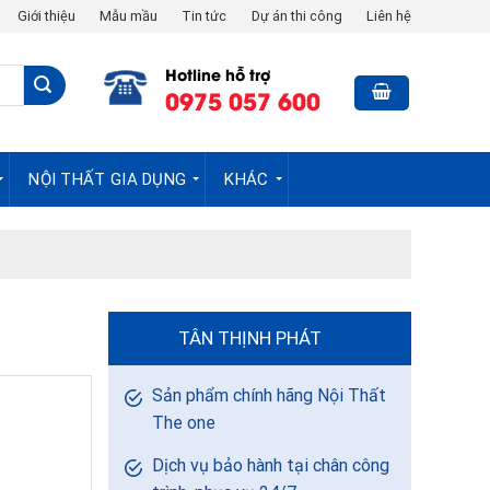
Giới thiệu
Mẫu mầu
Tin tức
Dự án thi công
Liên hệ
Hotline hỗ trợ
0975 057 600
NỘI THẤT GIA DỤNG
KHÁC
TÂN THỊNH PHÁT
Sản phẩm chính hãng Nội Thất
The one
Dịch vụ bảo hành tại chân công