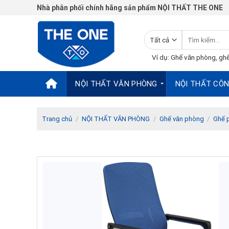
Chuyển
Nhà phân phối chính hãng sản phẩm NỘI THẤT THE ONE
đến
nội
Tìm
dung
kiếm:
Ví dụ: Ghế văn phòng, ghế
NỘI THẤT VĂN PHÒNG
NỘI THẤT CÔN
Trang chủ
/
NỘI THẤT VĂN PHÒNG
/
Ghế văn phòng
/
Ghế 