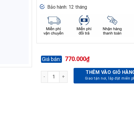
Bảo hành: 12 tháng
770.000
₫
THÊM VÀO GIỎ HÀN
GHẾ PHÒNG HỌP LƯỚI GL433 số lượng