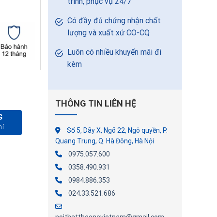
trình, phục vụ 24/7
Có đầy đủ chứng nhận chất
lượng và xuất xứ CO-CQ
Luôn có nhiều khuyến mãi đi
kèm
THÔNG TIN LIÊN HỆ
G
Số 5, Dãy X, Ngõ 22, Ngô quyền, P.
Quang Trung, Q. Hà Đông, Hà Nội
0975.057.600
0358.490.931
0984.886.353
024.33.521.686