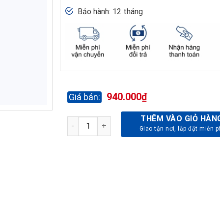
Bảo hành: 12 tháng
940.000
₫
THÊM VÀO GIỎ HÀN
GHẾ PHÒNG HỌP CHÂN QUỲ SL216S số lượng