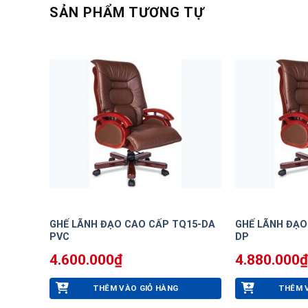
SẢN PHẨM TƯƠNG TỰ
GHẾ LÃNH ĐẠO CAO CẤP TQ15-DA
GHẾ LÃNH ĐẠO
PVC
DP
4.600.000
₫
4.880.000
₫
THÊM VÀO GIỎ HÀNG
THÊM 