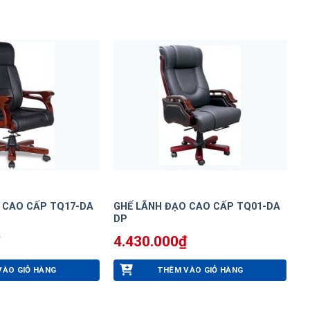
 CAO CẤP TQ17-DA
GHẾ LÃNH ĐẠO CAO CẤP TQ01-DA
DP
4.430.000
₫
VÀO GIỎ HÀNG
THÊM VÀO GIỎ HÀNG