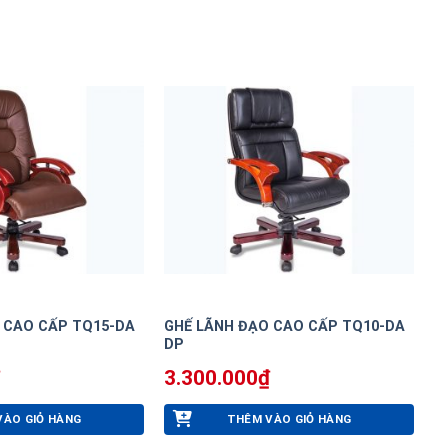
 CAO CẤP TQ15-DA
GHẾ LÃNH ĐẠO CAO CẤP TQ10-DA
DP
3.300.000
₫
VÀO GIỎ HÀNG
THÊM VÀO GIỎ HÀNG