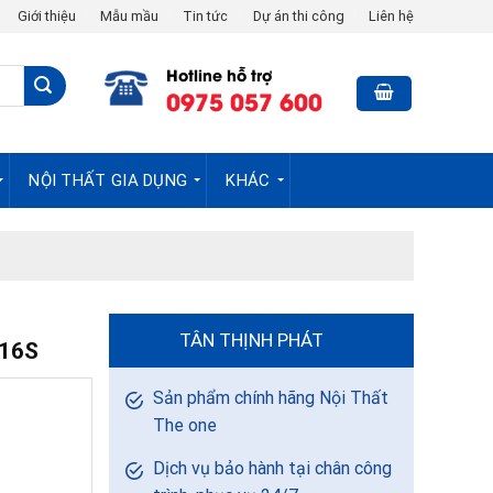
Giới thiệu
Mẫu mầu
Tin tức
Dự án thi công
Liên hệ
Hotline hỗ trợ
0975 057 600
NỘI THẤT GIA DỤNG
KHÁC
TÂN THỊNH PHÁT
16S
Sản phẩm chính hãng Nội Thất
The one
Dịch vụ bảo hành tại chân công