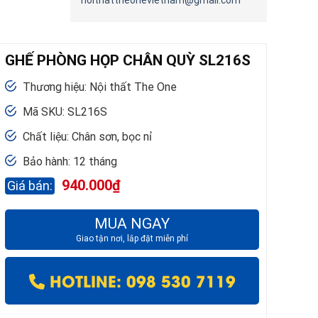
noithattheonevietnam@gmail.com
GHẾ PHÒNG HỌP CHÂN QUỲ SL216S
Thương hiệu: Nội thất The One
Mã SKU: SL216S
Chất liệu: Chân sơn, bọc nỉ
Bảo hành: 12 tháng
940.000
₫
MUA NGAY
Giao tận nơi, lắp đặt miễn phí
HOTLINE: 098 530 7119