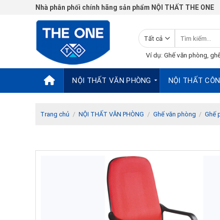
Chuyển
Nhà phân phối chính hãng sản phẩm NỘI THẤT THE ONE
đến
nội
Tìm
dung
kiếm:
Ví dụ: Ghế văn phòng, ghế
NỘI THẤT VĂN PHÒNG
NỘI THẤT CÔN
Trang chủ
/
NỘI THẤT VĂN PHÒNG
/
Ghế văn phòng
/
Ghế 