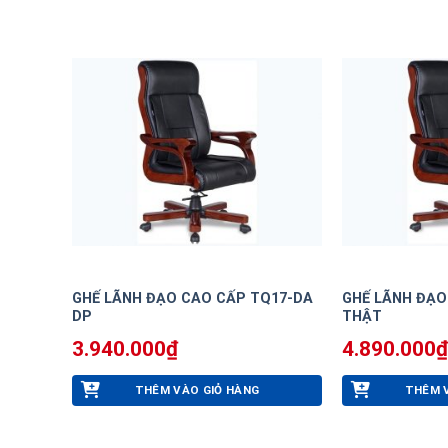
GHẾ LÃNH ĐẠO CAO CẤP TQ17-DA
GHẾ LÃNH ĐẠO
DP
THẬT
3.940.000
₫
4.890.000
₫
THÊM VÀO GIỎ HÀNG
THÊM 