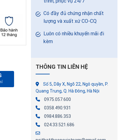
trình, phục vụ 24/7
Có đầy đủ chứng nhận chất
lượng và xuất xứ CO-CQ
Luôn có nhiều khuyến mãi đi
kèm
THÔNG TIN LIÊN HỆ
G
Số 5, Dãy X, Ngõ 22, Ngô quyền, P.
Quang Trung, Q. Hà Đông, Hà Nội
0975.057.600
0358.490.931
0984.886.353
024.33.521.686