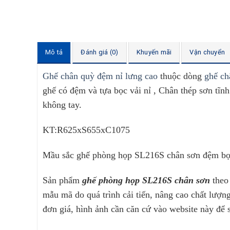
Mô tả
Đánh giá (0)
Khuyến mãi
Vận chuyển
Ghế chân quỳ đệm nỉ lưng cao
thuộc dòng
ghế ch
ghế có đệm và tựa bọc vải nỉ , Chân thép sơn tĩn
không tay.
KT:R625xS655xC1075
Mầu sắc ghế phòng họp SL216S chân sơn đệm bọc
Sản phẩm
ghế phòng họp SL216S chân sơn
theo
mẫu mã do quá trình cải tiến, nâng cao chất lượ
đơn giá, hình ảnh cần căn cứ vào website này để 