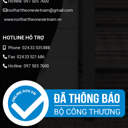
Hotline: 097 505 7600
noithattheonevietnam@gmail.com
www.noithattheonevietnam.vn
HOTLINE HỖ TRỢ
Phone: 024.33.535.888
Fax: 024.33.521.686
Hotline: 097 505 7600