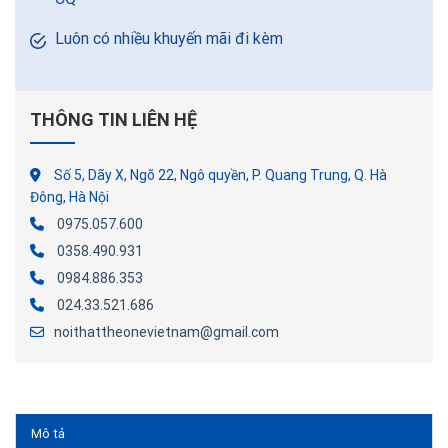
Luôn có nhiều khuyến mãi đi kèm
THÔNG TIN LIÊN HỆ
Số 5, Dãy X, Ngõ 22, Ngô quyền, P. Quang Trung, Q. Hà
Đông, Hà Nội
0975.057.600
0358.490.931
0984.886.353
024.33.521.686
noithattheonevietnam@gmail.com
Mô tả