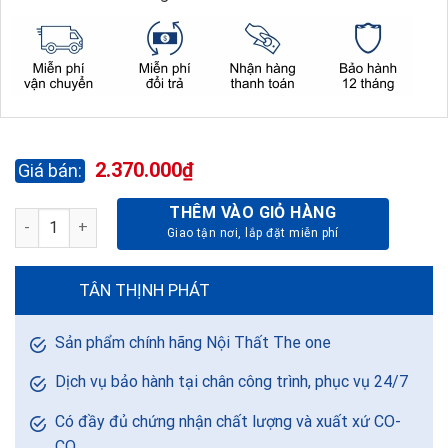
2.370.000
₫
THÊM VÀO GIỎ HÀNG
GHẾ PHÒNG HỌP CAO CẤP GH01-DA THẬT số lượng
TÂN THỊNH PHÁT
Sản phẩm chính hãng Nội Thất The one
Dịch vụ bảo hành tại chân công trình, phục vụ 24/7
Có đầy đủ chứng nhận chất lượng và xuất xứ CO-
CQ