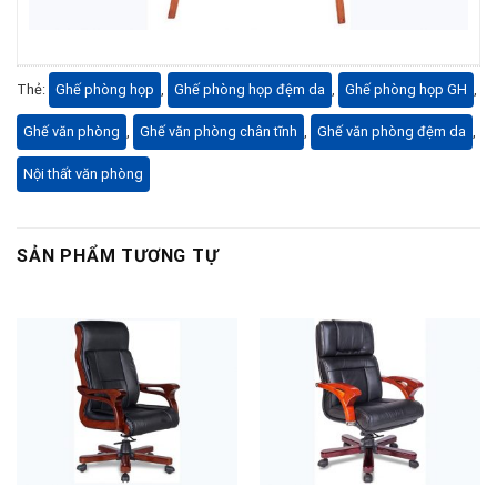
Thẻ:
Ghế phòng họp
,
Ghế phòng họp đệm da
,
Ghế phòng họp GH
,
Ghế văn phòng
,
Ghế văn phòng chân tĩnh
,
Ghế văn phòng đệm da
,
Nội thất văn phòng
SẢN PHẨM TƯƠNG TỰ