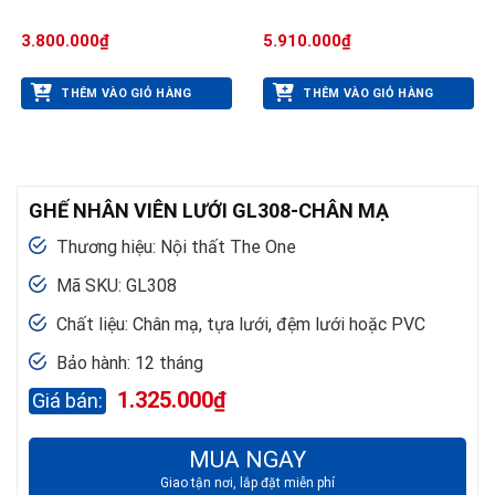
3.800.000
₫
5.910.000
₫
THÊM VÀO GIỎ HÀNG
THÊM VÀO GIỎ HÀNG
GHẾ NHÂN VIÊN LƯỚI GL308-CHÂN MẠ
Thương hiệu: Nội thất The One
Mã SKU: GL308
Chất liệu: Chân mạ, tựa lưới, đệm lưới hoặc PVC
Bảo hành: 12 tháng
1.325.000
₫
MUA NGAY
Giao tận nơi, lắp đặt miễn phí