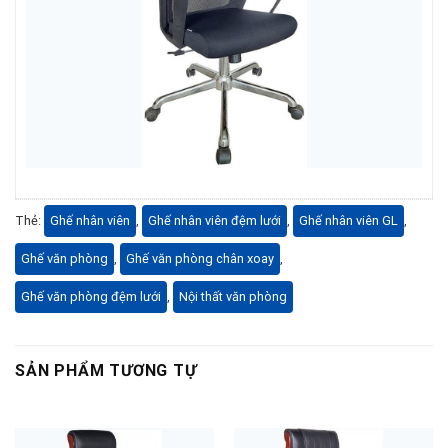
Thẻ:
Ghế nhân viên
,
Ghế nhân viên đệm lưới
,
Ghế nhân viên GL
,
Ghế văn phòng
,
Ghế văn phòng chân xoay
,
Ghế văn phòng đệm lưới
,
Nội thất văn phòng
SẢN PHẨM TƯƠNG TỰ