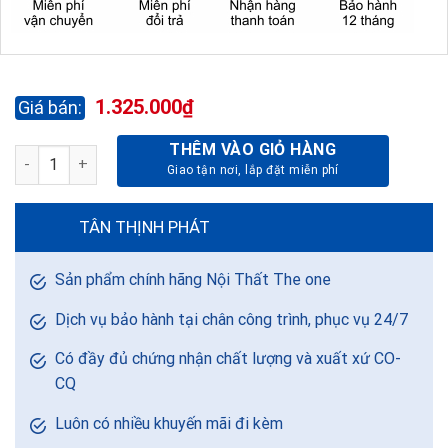
1.325.000
₫
THÊM VÀO GIỎ HÀNG
GHẾ NHÂN VIÊN LƯỚI GL308-CHÂN MẠ số lượng
TÂN THỊNH PHÁT
Sản phẩm chính hãng Nội Thất The one
Dịch vụ bảo hành tại chân công trình, phục vụ 24/7
Có đầy đủ chứng nhận chất lượng và xuất xứ CO-
CQ
Luôn có nhiều khuyến mãi đi kèm