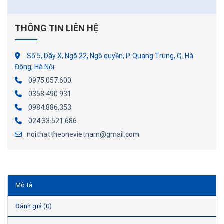
THÔNG TIN LIÊN HỆ
Số 5, Dãy X, Ngõ 22, Ngô quyền, P. Quang Trung, Q. Hà
Đông, Hà Nội
0975.057.600
0358.490.931
0984.886.353
024.33.521.686
noithattheonevietnam@gmail.com
Mô tả
Đánh giá (0)