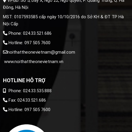
VPGD: Số 5, Dãy X, Ngõ 22, Ngô quyền, P. Quang Trung, Q. Hà
Đông, Hà Nội
MST: 0107593585 cấp ngày 10/10/2016 do Sở KH & ĐT TP Hà
Nội Cấp
Phone: 024.33.521.686
Hotline: 097 505 7600
noithattheonevietnam@gmail.com
www.noithattheonevietnam.vn
HOTLINE HỖ TRỢ
Phone: 024.33.535.888
Fax: 024.33.521.686
Hotline: 097 505 7600