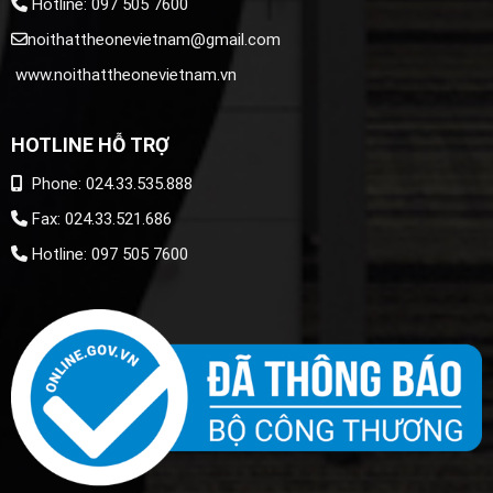
Hotline: 097 505 7600
noithattheonevietnam@gmail.com
www.noithattheonevietnam.vn
HOTLINE HỖ TRỢ
Phone: 024.33.535.888
Fax: 024.33.521.686
Hotline: 097 505 7600