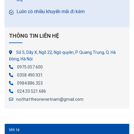
Luôn có nhiều khuyến mãi đi kèm
THÔNG TIN LIÊN HỆ
Số 5, Dãy X, Ngõ 22, Ngô quyền, P. Quang Trung, Q. Hà
Đông, Hà Nội
0975.057.600
0358.490.931
0984.886.353
024.33.521.686
noithattheonevietnam@gmail.com
Mô tả