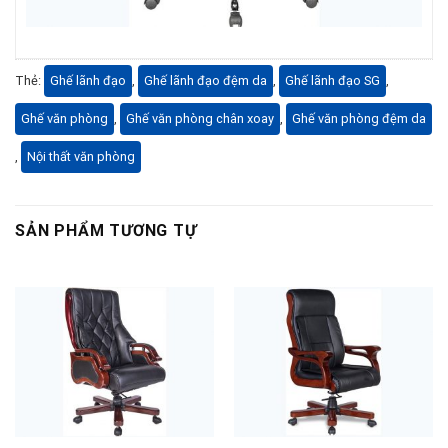
Thẻ:
Ghế lãnh đạo
,
Ghế lãnh đạo đệm da
,
Ghế lãnh đạo SG
,
Ghế văn phòng
,
Ghế văn phòng chân xoay
,
Ghế văn phòng đệm da
,
Nội thất văn phòng
SẢN PHẨM TƯƠNG TỰ