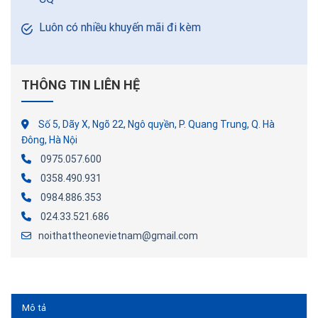
Luôn có nhiều khuyến mãi đi kèm
THÔNG TIN LIÊN HỆ
Số 5, Dãy X, Ngõ 22, Ngô quyền, P. Quang Trung, Q. Hà
Đông, Hà Nội
0975.057.600
0358.490.931
0984.886.353
024.33.521.686
noithattheonevietnam@gmail.com
Mô tả