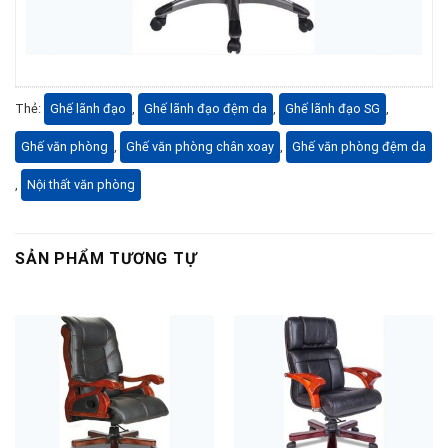
Thẻ:
Ghế lãnh đạo
,
Ghế lãnh đạo đệm da
,
Ghế lãnh đạo SG
,
Ghế văn phòng
,
Ghế văn phòng chân xoay
,
Ghế văn phòng đệm da
,
Nội thất văn phòng
SẢN PHẨM TƯƠNG TỰ