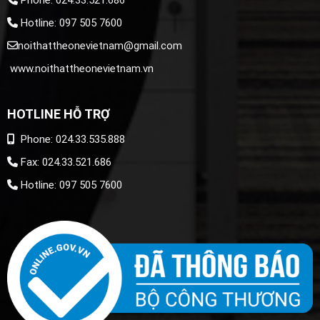
Hotline: 097 505 7600
noithattheonevietnam@gmail.com
www.noithattheonevietnam.vn
HOTLINE HỖ TRỢ
Phone: 024.33.535.888
Fax: 024.33.521.686
Hotline: 097 505 7600