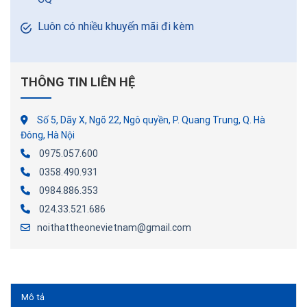
Luôn có nhiều khuyến mãi đi kèm
THÔNG TIN LIÊN HỆ
Số 5, Dãy X, Ngõ 22, Ngô quyền, P. Quang Trung, Q. Hà
Đông, Hà Nội
0975.057.600
0358.490.931
0984.886.353
024.33.521.686
noithattheonevietnam@gmail.com
Mô tả