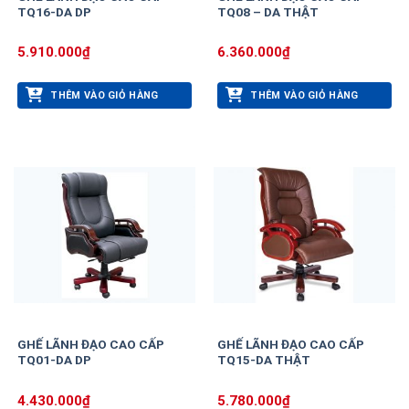
TQ16-DA DP
TQ08 – DA THẬT
5.910.000
₫
6.360.000
₫
THÊM VÀO GIỎ HÀNG
THÊM VÀO GIỎ HÀNG
GHẾ LÃNH ĐẠO CAO CẤP
GHẾ LÃNH ĐẠO CAO CẤP
TQ01-DA DP
TQ15-DA THẬT
4.430.000
₫
5.780.000
₫