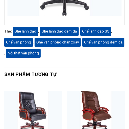
Thẻ:
Ghế lãnh đạo
,
Ghế lãnh đạo đệm da
,
Ghế lãnh đạo SG
,
Ghế văn phòng
,
Ghế văn phòng chân xoay
,
Ghế văn phòng đệm da
,
Nội thất văn phòng
SẢN PHẨM TƯƠNG TỰ