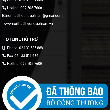
Hotline: 097 505 7600
noithattheonevietnam@gmail.com
www.noithattheonevietnam.vn
HOTLINE HỖ TRỢ
Phone: 024.33.535.888
Fax: 024.33.521.686
Hotline: 097 505 7600